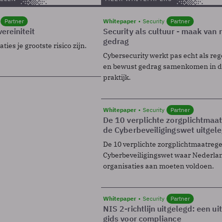
Partner
Whitepaper
Security
Partner
ereiniteit
Security als cultuur - maak van
gedrag
ies je grootste risico zijn.
Cybersecurity werkt pas echt als reg
en bewust gedrag samenkomen in de
praktijk.
Whitepaper
Security
Partner
De 10 verplichte zorgplichtmaa
de Cyberbeveiligingswet uitgel
De 10 verplichte zorgplichtmaatreg
Cyberbeveiligingswet waar Nederla
organisaties aan moeten voldoen.
Whitepaper
Security
Partner
NIS 2-richtlijn uitgelegd: een u
gids voor compliance