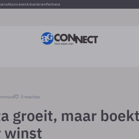
pers
Abonneren
Adverteren
Partners
1 minuut
0 reacties
a groeit, maar boek
 winst