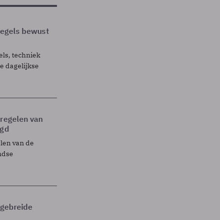
 regels bewust
els, techniek
 dagelijkse
tregelen van
egd
elen van de
ndse
itgebreide