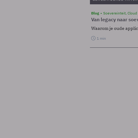
Blog
Soevereinteit, Cloud
Van legacy naar soev
Waarom je oude applicat
1 min