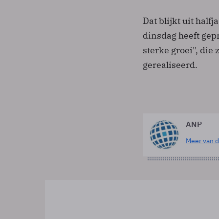
Dat blijkt uit hal
dinsdag heeft gep
sterke groei'', di
gerealiseerd.
ANP
Meer van d