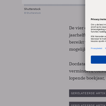
Shutterstock
© Shutterstock
De vier divisies v
jaarhelft, aldus 
bereikt worden. Aa
mogelijke overnam
Docdata zegt mind
verminderd consum
lopende boekjaar,
GERELATEERDE ARTIK
GERELATEERDE ARTIK