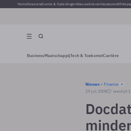
Home
Dossiers
Events & Opleidingen
Nieuwsbrieven
Vacatures
Whitepa
Business
Maatschappij
Tech & Toekomst
Carrière
Nieuws
Finance
29 juli 2008
leestijd 
Docdat
minder