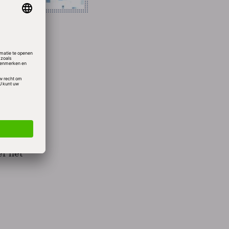
de
 kracht
r de
et
r het