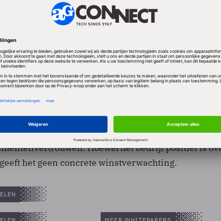
an Docdata zijn gereed voor verdere groei in de twee
de onderneming. Die groei moet voornamelijk op eigen
n groei door acquisities denkt Docdata in 2009. Voo
es moeten dit jaar wel al kosten worden gemaakt.
er gevoelig te zijn voor de afkoelende economie en h
entenvertrouwen. Hoewel het bedrijf positief is ove
 geeft het geen concrete winstverwachting.
ELEN
ELEN
MEER WHITEPAPERS