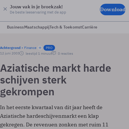
Jouw vak in je broekzak!
Download
De beste leeservaring met de app
Business
Maatschappij
Tech & Toekomst
Carrière
Achtergrond
Finance
PRO
12 juni 2003
leestijd 1 minuut
0 reacties
Aziatische markt harde
schijven sterk
gekrompen
In het eerste kwartaal van dit jaar heeft de
Aziatische hardeschijvenmarkt een klap
gekregen. De revenuen zonken met ruim 11