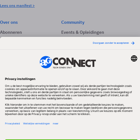
Lees ons manifest >
Over ons
Community
Abonneren
Events & Opleidingen
Adverteren
Nieuwsbrieven
Contact
Vacatures
Colofon
Whitepapers
Onze app
Privacyinstellingen
Volg ons
Redactionele partner
Algemene Voorwaarden & Copyrights