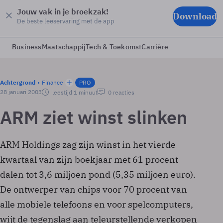
Jouw vak in je broekzak!
Download
De beste leeservaring met de app
Business
Maatschappij
Tech & Toekomst
Carrière
Achtergrond
Finance
PRO
28 januari 2003
leestijd 1 minuut
0 reacties
ARM ziet winst slinken
ARM Holdings zag zijn winst in het vierde
kwartaal van zijn boekjaar met 61 procent
dalen tot 3,6 miljoen pond (5,35 miljoen euro).
De ontwerper van chips voor 70 procent van
alle mobiele telefoons en voor spelcomputers,
wijt de tegenslag aan teleurstellende verkopen