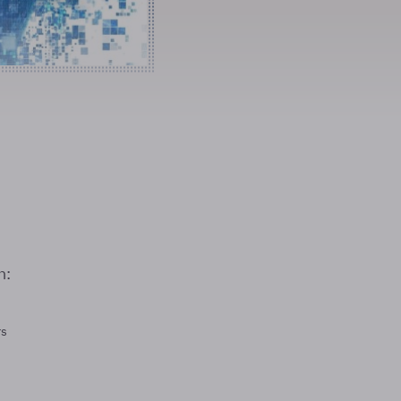
n:
rs