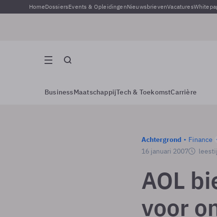
Home
Dossiers
Events & Opleidingen
Nieuwsbrieven
Vacatures
Whitepa
Business
Maatschappij
Tech & Toekomst
Carrière
Achtergrond
Finance
16 januari 2007
leesti
AOL bi
voor o