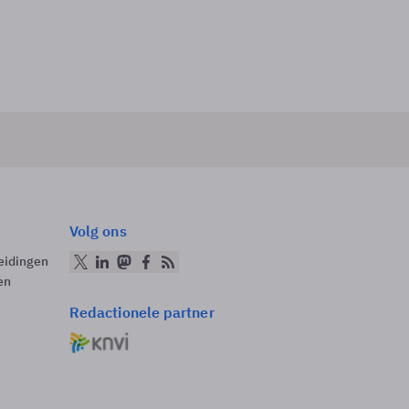
Volg ons
eidingen
en
Redactionele partner