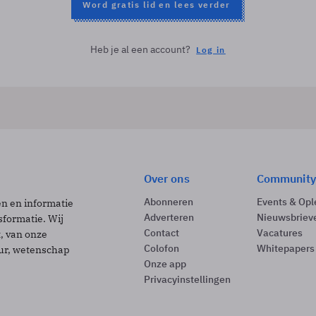
Word gratis lid en lees verder
Heb je al een account?
Log in
Over ons
Community
Abonneren
Events & Opl
ën en informatie
Adverteren
Nieuwsbriev
sformatie. Wij
Contact
Vacatures
t, van onze
Colofon
Whitepapers
uur, wetenschap
Onze app
Privacyinstellingen