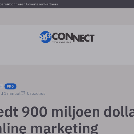
pers
Abonneren
Adverteren
Partners
PRO
jd 1 minuut
0 reacties
edt 900 miljoen doll
nline marketing