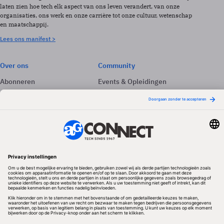
laten zien hoe tech elk aspect van ons leven verandert, van onze
organisaties, ons werk en onze carrière tot onze cultuur, wetenschap
en maatschappij.
Lees ons manifest >
Over ons
Community
Abonneren
Events & Opleidingen
Adverteren
Nieuwsbrieven
Contact
Vacatures
Colofon
Whitepapers
Onze app
Privacyinstellingen
Volg ons
Redactionele partner