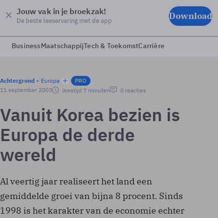
Jouw vak in je broekzak!
Download
De beste leeservaring met de app
Business
Maatschappij
Tech & Toekomst
Carrière
Achtergrond
Europa
PRO
11 september 2003
leestijd 7 minuten
0 reacties
Vanuit Korea bezien is
Europa de derde
wereld
Al veertig jaar realiseert het land een
gemiddelde groei van bijna 8 procent. Sinds
1998 is het karakter van de economie echter