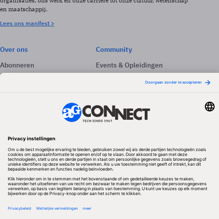
organisaties, ons werk en onze carrière tot onze cultuur, wetenschap
en maatschappij.
Lees ons manifest >
Over ons
Community
Abonneren
Events & Opleidingen
Adverteren
Nieuwsbrieven
Contact
Vacatures
Colofon
Whitepapers
Onze app
Privacyinstellingen
Volg ons
Redactionele partner