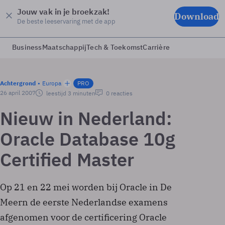
Jouw vak in je broekzak!
Download
De beste leeservaring met de app
Business
Maatschappij
Tech & Toekomst
Carrière
Achtergrond
Europa
PRO
26 april 2007
leestijd 3 minuten
0 reacties
Nieuw in Nederland:
Oracle Database 10g
Certified Master
Op 21 en 22 mei worden bij Oracle in De
Meern de eerste Nederlandse examens
afgenomen voor de certificering Oracle