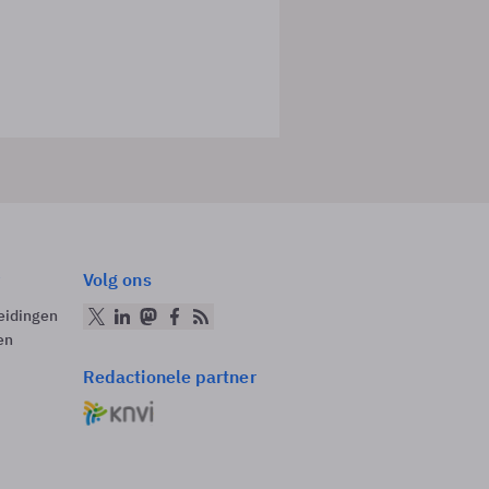
Volg ons
eidingen
en
Redactionele partner