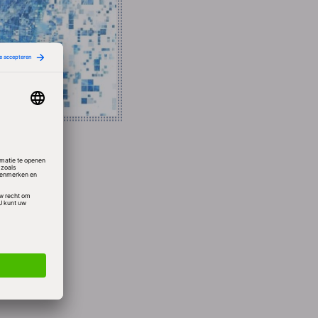
 via
erste
n waar
rmenië,