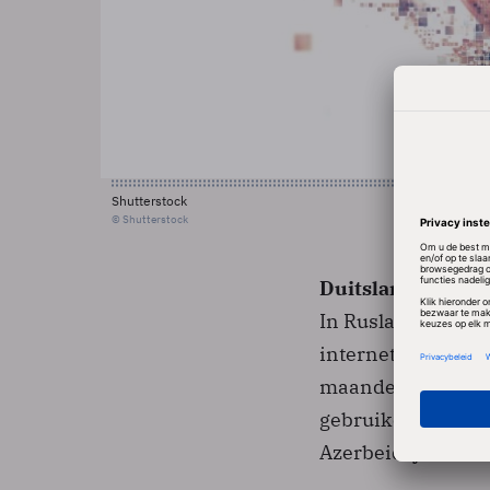
Shutterstock
© Shutterstock
Duitsland doet he
In Rusland en Oma
internet. Bijna de
maanden van dit j
gebruikers een gro
Azerbeidzjan en K