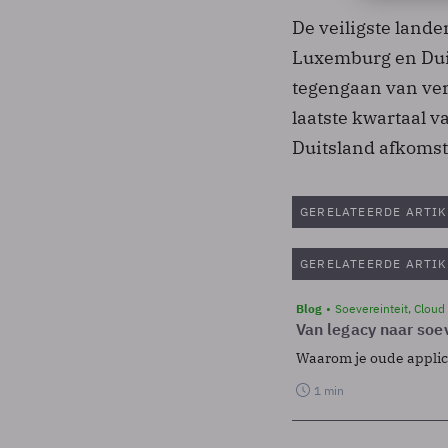
De veiligste lande
Luxemburg en Duits
tegengaan van ver
laatste kwartaal 
Duitsland afkomsti
GERELATEERDE ARTIK
GERELATEERDE ARTIK
Blog
Soevereinteit, Cloud
Van legacy naar soev
Waarom je oude applicat
1 min