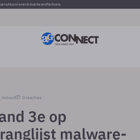
pers
Abonneren
Adverteren
Partners
1 minuut
0 reacties
and 3e op
ranglijst malware-