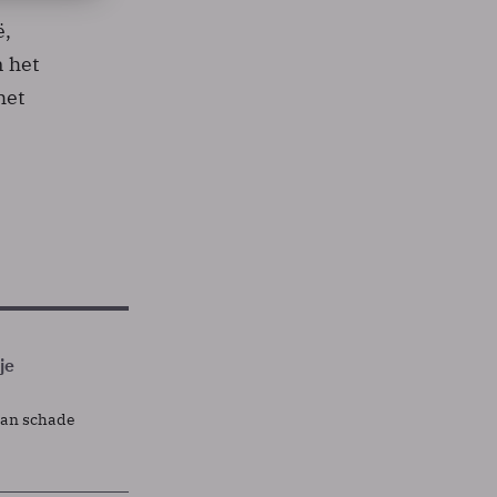
ë,
n het
het
je
lan schade