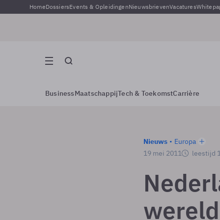
Home
Dossiers
Events & Opleidingen
Nieuwsbrieven
Vacatures
Whitepa
Business
Maatschappij
Tech & Toekomst
Carrière
Nieuws
Europa
19 mei 2011
leestijd 
Nederl
wereld