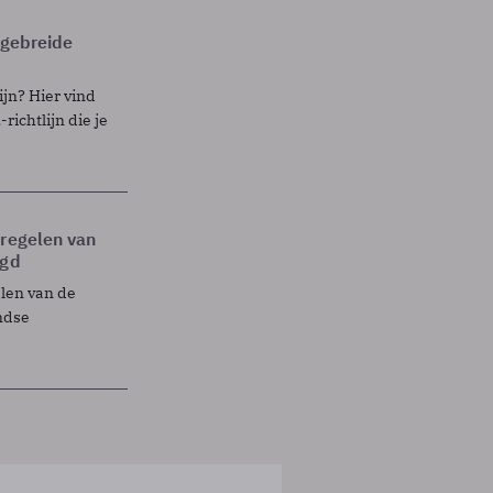
itgebreide
ijn? Hier vind
richtlijn die je
tregelen van
egd
elen van de
ndse