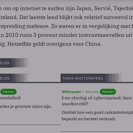
n om op internet te surfen zijn Japan, Servië, Tsjechi
land. Dat laatste land blijkt ook relatief succesvol i
spreiding malware. Zo waren er in vergelijking met 
van 2010 ruim 3 procent minder internetaanvallen uit
g. Hetzelfde geldt overigens voor China.
ELEN
ELEN
MEER WHITEPAPERS
Partner
Whitepaper
Security
Partner
ereiniteit
Een storing of cyberaanval: ben 
voorbereid?
ies je grootste risico zijn.
Ontdek hoe een goed calamiteitenp
beperkt en herstel versnelt.