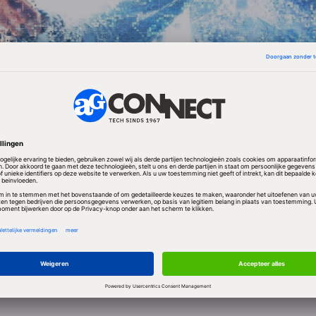
t beter
n lopen gebruikers het meeste risico op een infectie
 helft van alle computers in deze landen kreeg in de e
aar een online aanval voor de kiezen. Andere lande
te kans lopen op aanvallen via internet zijn Irak, A
azachstan.