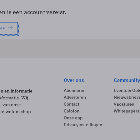
en is een account vereist.
nee
Over ons
Community
Abonneren
Events & Opl
ën en informatie
Adverteren
Nieuwsbriev
sformatie. Wij
Contact
Vacatures
t, van onze
Colofon
Whitepapers
uur, wetenschap
Onze app
Privacyinstellingen