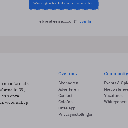
Word gratis lid en lees verder
Heb je al een account?
Log in
Over ons
Community
Abonneren
Events & Opl
ën en informatie
Adverteren
Nieuwsbriev
sformatie. Wij
Contact
Vacatures
t, van onze
Colofon
Whitepapers
uur, wetenschap
Onze app
Privacyinstellingen