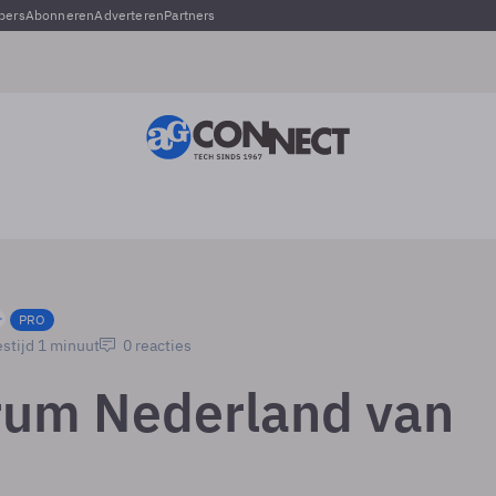
pers
Abonneren
Adverteren
Partners
PRO
stijd 1 minuut
0 reacties
rum Nederland van