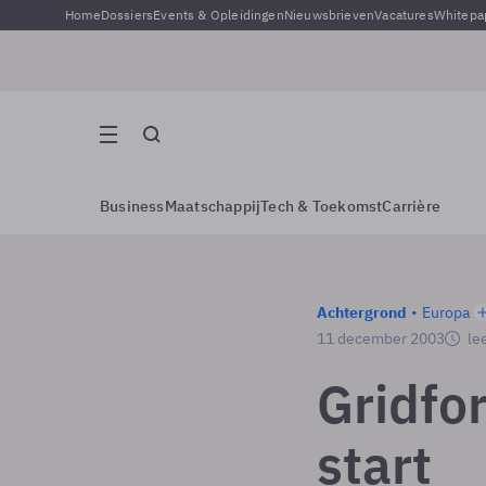
Home
Dossiers
Events & Opleidingen
Nieuwsbrieven
Vacatures
Whitepa
Business
Maatschappij
Tech & Toekomst
Carrière
Achtergrond
Europa
11 december 2003
lee
Gridfo
start