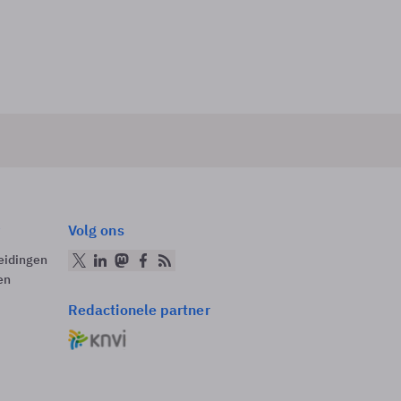
Volg ons
eidingen
en
Redactionele partner