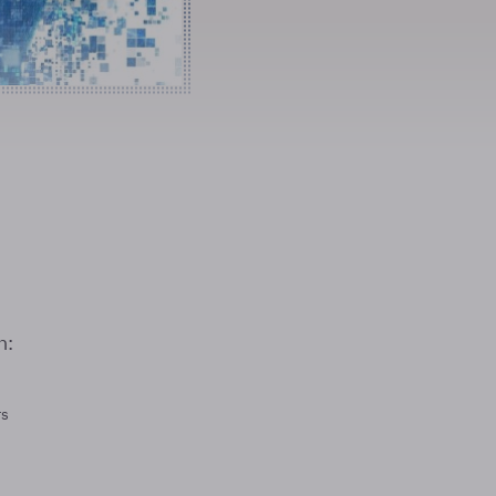
n:
rs