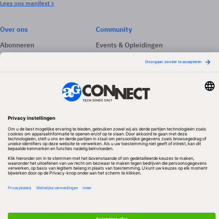
Lees ons manifest >
Over ons
Community
Abonneren
Events & Opleidingen
Adverteren
Nieuwsbrieven
Contact
Vacatures
Colofon
Whitepapers
Onze app
Privacyinstellingen
Volg ons
Redactionele partner
Algemene Voorwaarden & Copyrights