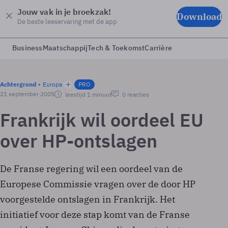
Jouw vak in je broekzak!
Download
De beste leeservaring met de app
Business
Maatschappij
Tech & Toekomst
Carrière
Achtergrond
Europa
PRO
21 september 2005
leestijd 1 minuut
0 reacties
Frankrijk wil oordeel EU
over HP-ontslagen
De Franse regering wil een oordeel van de
Europese Commissie vragen over de door HP
voorgestelde ontslagen in Frankrijk. Het
initiatief voor deze stap komt van de Franse