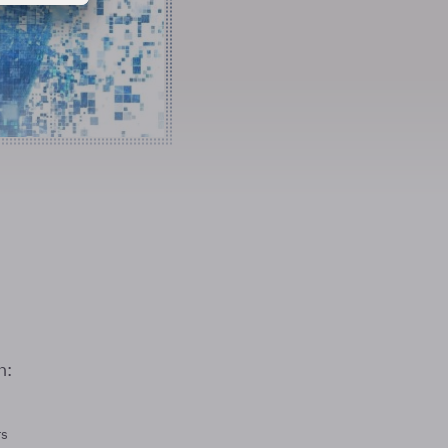
n:
rs