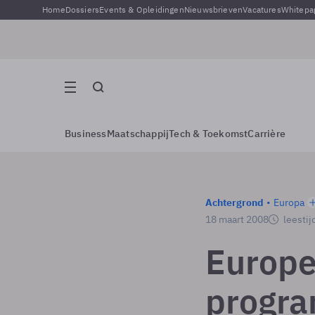
Home
Dossiers
Events & Opleidingen
Nieuwsbrieven
Vacatures
Whitepa
Business
Maatschappij
Tech & Toekomst
Carrière
Achtergrond
Europa
18 maart 2008
leestij
Europe
progr