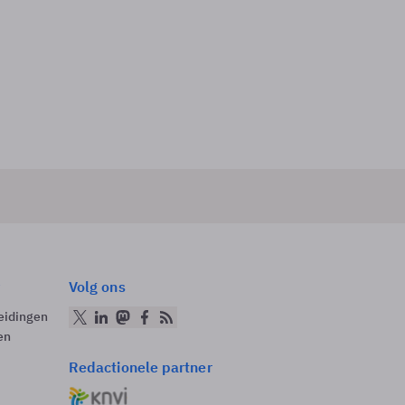
Volg ons
eidingen
en
Redactionele partner