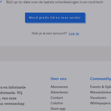
Blijf up-to-date over de laatste ontwikkelingen in en rond tech
Word gratis lid en lees verder
Heb je al een account?
Log in
Over ons
Community
Abonneren
Events & Opl
ën en informatie
Adverteren
Nieuwsbriev
sformatie. Wij
Contact
Vacatures
t, van onze
Colofon
Whitepapers
uur, wetenschap
Onze app