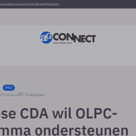
pers
Abonneren
Adverteren
Partners
PRO
d 1 minuut
0 reacties
se CDA wil OLPC-
amma ondersteunen