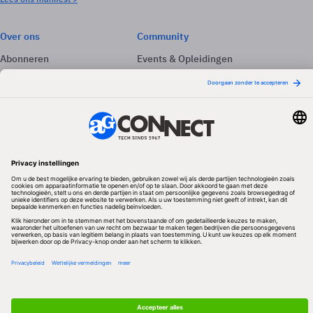
Over ons
Community
Abonneren
Events & Opleidingen
Adverteren
Nieuwsbrieven
Contact
Vacatures
Colofon
Whitepapers
Onze app
Privacyinstellingen
Volg ons
Redactionele partner
Algemene Voorwaarden & Copyrights
Privacy & Cookies