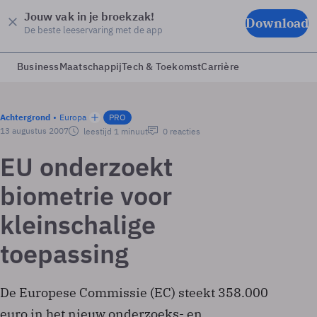
Jouw vak in je broekzak!
Download
De beste leeservaring met de app
Business
Maatschappij
Tech & Toekomst
Carrière
Achtergrond
Europa
PRO
13 augustus 2007
leestijd 1 minuut
0 reacties
EU onderzoekt
biometrie voor
kleinschalige
toepassing
De Europese Commissie (EC) steekt 358.000
euro in het nieuw onderzoeks- en