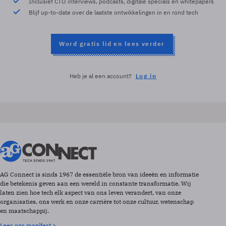
Inclusief CTO interviews, podcasts, digitale specials en whitepapers
Blijf up-to-date over de laatste ontwikkelingen in en rond tech
Word gratis lid en lees verder
Heb je al een account?
Log in
AG Connect is sinds 1967 de essentiële bron van ideeën en informatie
die betekenis geven aan een wereld in constante transformatie. Wij
laten zien hoe tech elk aspect van ons leven verandert, van onze
organisaties, ons werk en onze carrière tot onze cultuur, wetenschap
en maatschappij.
Lees ons manifest >