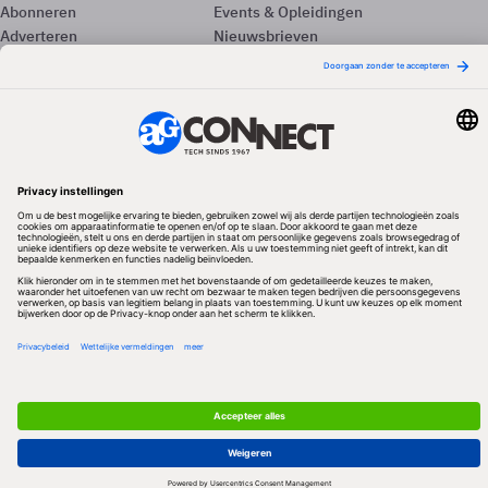
Abonneren
Events & Opleidingen
Adverteren
Nieuwsbrieven
Contact
Vacatures
Colofon
Whitepapers
Onze app
Privacyinstellingen
Volg ons
Redactionele partner
Algemene Voorwaarden & Copyrights
Privacy & Cookies