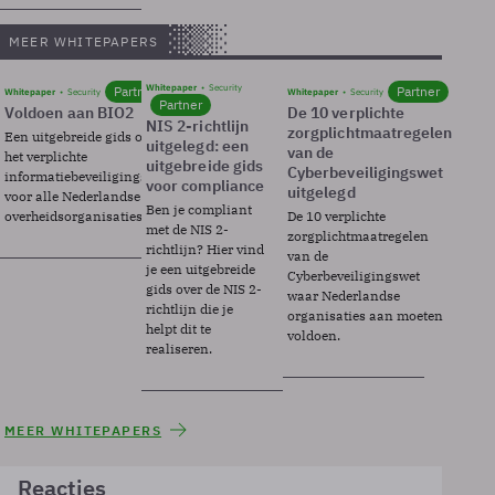
MEER WHITEPAPERS
Whitepaper
Security
Partner
Partner
Whitepaper
Security
Whitepaper
Security
Partner
Voldoen aan BIO2
De 10 verplichte
NIS 2-richtlijn
zorgplichtmaatregelen
Een uitgebreide gids over BIO2,
uitgelegd: een
van de
het verplichte
uitgebreide gids
Cyberbeveiligingswet
informatiebeveiligingsframework
voor compliance
uitgelegd
voor alle Nederlandse
Ben je compliant
overheidsorganisaties.
De 10 verplichte
met de NIS 2-
zorgplichtmaatregelen
richtlijn? Hier vind
van de
je een uitgebreide
Cyberbeveiligingswet
gids over de NIS 2-
waar Nederlandse
richtlijn die je
organisaties aan moeten
helpt dit te
voldoen.
realiseren.
MEER WHITEPAPERS
Reacties