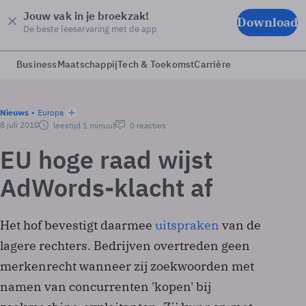
Jouw vak in je broekzak!
Download
De beste leeservaring met de app
Business
Maatschappij
Tech & Toekomst
Carrière
Nieuws
Europa
8 juli 2010
leestijd 1 minuut
0 reacties
EU hoge raad wijst
AdWords-klacht af
Het hof bevestigt daarmee
uitspraken
van de
lagere rechters. Bedrijven overtreden geen
merkenrecht wanneer zij zoekwoorden met
namen van concurrenten 'kopen' bij