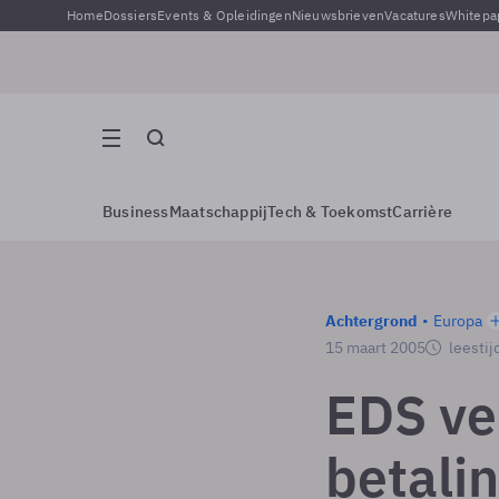
Home
Dossiers
Events & Opleidingen
Nieuwsbrieven
Vacatures
Whitepa
Business
Maatschappij
Tech & Toekomst
Carrière
Achtergrond
Europa
15 maart 2005
leestij
EDS ve
betali