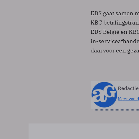
EDS gaat samen me
KBC betalingstran
EDS België en KBC
in-serviceafhande
daarvoor een geza
Redactie
Meer van d