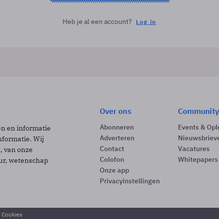
Heb je al een account?
Log in
Over ons
Community
Abonneren
Events & Opl
ën en informatie
Adverteren
Nieuwsbriev
sformatie. Wij
Contact
Vacatures
t, van onze
Colofon
Whitepapers
uur, wetenschap
Onze app
Privacyinstellingen
& Cookies