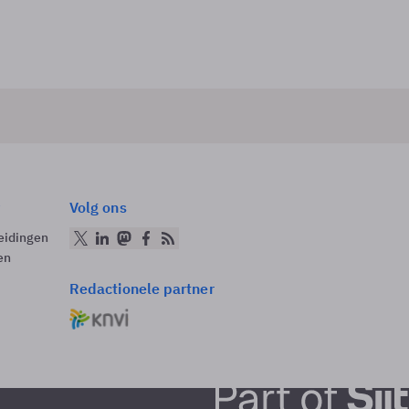
Volg ons
eidingen
en
Redactionele partner