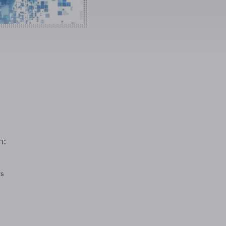
n:
rs