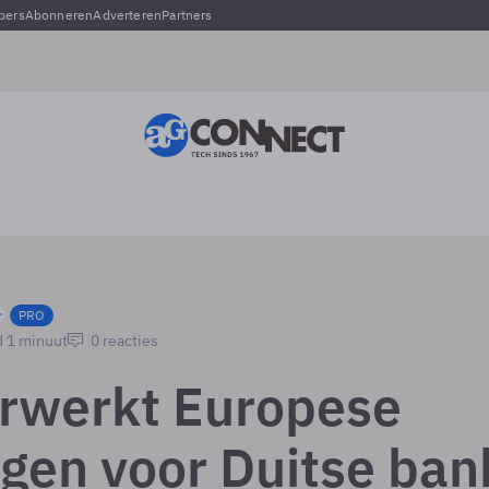
pers
Abonneren
Adverteren
Partners
PRO
d 1 minuut
0 reacties
rwerkt Europese
ngen voor Duitse ban