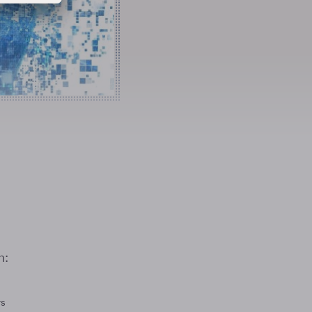
n:
rs