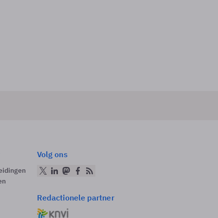
Volg ons
eidingen
en
Redactionele partner