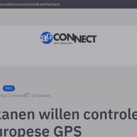
pers
Abonneren
Adverteren
Partners
PRO
tijd 1 minuut
0 reacties
anen willen control
uropese GPS