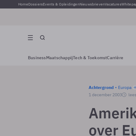
Home
Dossiers
Events & Opleidingen
Nieuwsbrieven
Vacatures
Whitepa
Business
Maatschappij
Tech & Toekomst
Carrière
Achtergrond
Europa
1 december 2003
lees
Amerik
over E