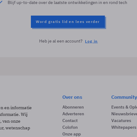
Blijf up-to-date over de laatste ontwikkelingen in en rond tech
Word gratis lid en lees verder
Heb je al een account?
Log in
Over ons
Community
Abonneren
Events & Opl
ën en informatie
Adverteren
Nieuwsbriev
sformatie. Wij
Contact
Vacatures
t, van onze
Colofon
Whitepapers
uur, wetenschap
Onze app