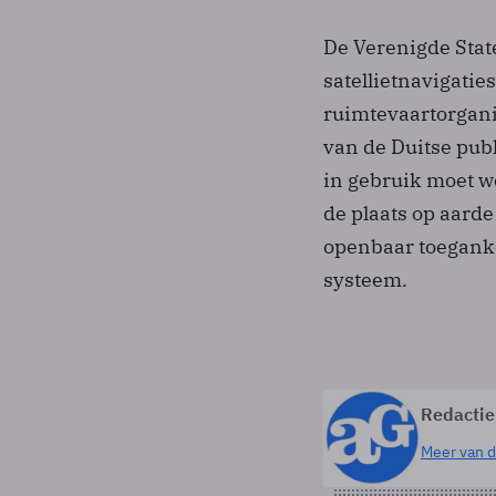
De Verenigde Stat
satellietnavigati
ruimtevaartorgani
van de Duitse publ
in gebruik moet 
de plaats op aard
openbaar toeganke
systeem.
Redactie
Meer van d