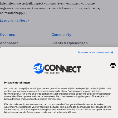
laten zien hoe tech elk aspect van ons leven verandert, van onze
organisaties, ons werk en onze carrière tot onze cultuur, wetenschap
en maatschappij.
Lees ons manifest >
Over ons
Community
Abonneren
Events & Opleidingen
Adverteren
Nieuwsbrieven
Contact
Vacatures
Colofon
Whitepapers
Onze app
Privacyinstellingen
Volg ons
Redactionele partner