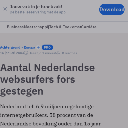
Jouw vak in je broekzak!
Download
De beste leeservaring met de app
Business
Maatschappij
Tech & Toekomst
Carrière
Achtergrond
Europa
PRO
16 januari 2003
leestijd 1 minuut
0 reacties
Aantal Nederlandse
websurfers fors
gestegen
Nederland telt 6,9 miljoen regelmatige
internetgebruikers. 58 procent van de
Nederlandse bevolking ouder dan 15 jaar