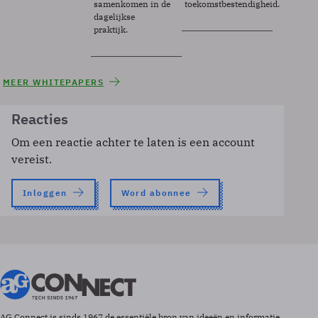
samenkomen in de
toekomstbestendigheid.
dagelijkse
praktijk.
MEER WHITEPAPERS
Reacties
Om een reactie achter te laten is een account
vereist.
Inloggen
Word abonnee
AG Connect is sinds 1967 de essentiële bron van ideeën en informatie