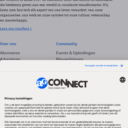
die betekenis geven aan een wereld in constante transformatie. Wij
laten zien hoe tech elk aspect van ons leven verandert, van onze
organisaties, ons werk en onze carrière tot onze cultuur, wetenschap
en maatschappij.
Lees ons manifest >
Over ons
Community
Abonneren
Events & Opleidingen
Adverteren
Nieuwsbrieven
Contact
Vacatures
Colofon
Whitepapers
Onze app
Privacyinstellingen
Volg ons
Redactionele partner