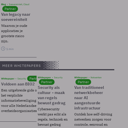
Blog
Soevereinteit, Cloud
Partner
Van legacy naar
soevereiniteit
Waarom je oude
applicaties je
grootste risico
zijn.
1 min
MEER WHITEPAPERS
Whitepaper
Security
Whitepaper
Netwerken
Partner
Whitepaper
Security
Partner
Partner
Voldoen aan BIO2
Security als
Van traditioneel
Een uitgebreide gids over BIO2,
cultuur - maak
netwerkbeheer
het verplichte
van regels
naar AI
informatiebeveiligingsframework
bewust gedrag
aangestuurde
voor alle Nederlandse
infrastructuur
Cybersecurity
overheidsorganisaties.
werkt pas echt als
Ontdek hoe self-driving
regels, techniek en
netwerken zorgen voor
bewust gedrag
controle, eenvoud en