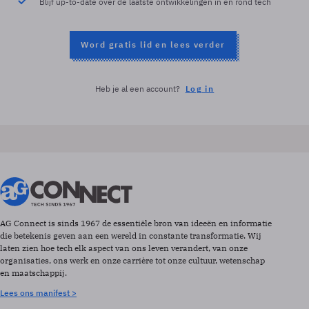
Blijf up-to-date over de laatste ontwikkelingen in en rond tech
Word gratis lid en lees verder
Heb je al een account?
Log in
AG Connect is sinds 1967 de essentiële bron van ideeën en informatie
die betekenis geven aan een wereld in constante transformatie. Wij
laten zien hoe tech elk aspect van ons leven verandert, van onze
organisaties, ons werk en onze carrière tot onze cultuur, wetenschap
en maatschappij.
Lees ons manifest >