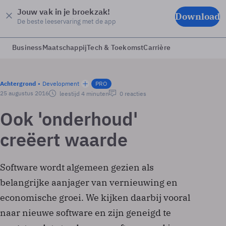
Jouw vak in je broekzak!
Download
De beste leeservaring met de app
Business
Maatschappij
Tech & Toekomst
Carrière
Achtergrond
Development
PRO
25 augustus 2016
leestijd 4 minuten
0 reacties
Ook 'onderhoud'
creëert waarde
Software wordt algemeen gezien als
belangrijke aanjager van vernieuwing en
economische groei. We kijken daarbij vooral
naar nieuwe software en zijn geneigd te