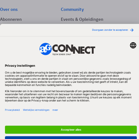
Over ons
Community
Abonneren
Events & Opleidingen
Adverteren
Nieuwsbrieven
Contact
Vacatures
Colofon
Whitepapers
Onze app
Privacyinstellingen
Volg ons
Redactionele partner
Algemene Voorwaarden & Copyrights
Privacy & Cookies