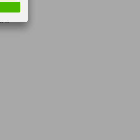
 het
n te