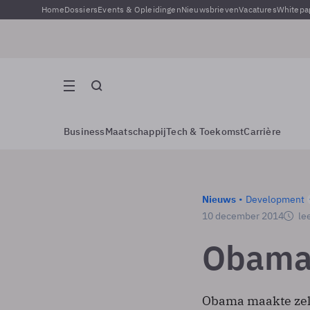
Home
Dossiers
Events & Opleidingen
Nieuwsbrieven
Vacatures
Whitepa
Business
Maatschappij
Tech & Toekomst
Carrière
Nieuws
Development
10 december 2014
lee
Obama:
Obama maakte zelfs