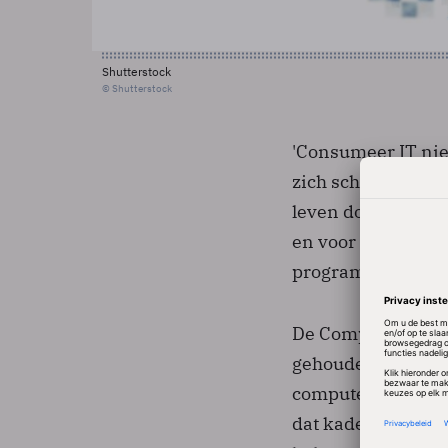
Shutterstock
© Shutterstock
'Consumeer IT niet
zich scheppend me
leven doordringt",
en voor de toekoms
programmeer."
De Computer Scien
gehouden. Het is e
computerwetenscha
dat kader worden