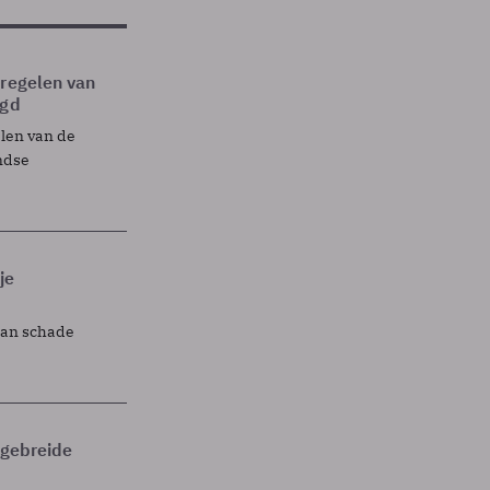
tregelen van
egd
elen van de
ndse
je
lan schade
itgebreide