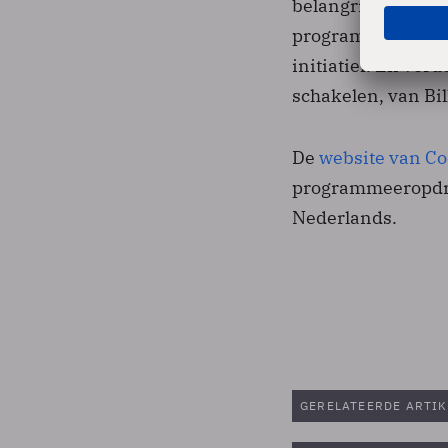
belangrijk onderde
programmeren. In
initiatief. En ver
schakelen, van Bil
De
website van Co
programmeeropdrac
Nederlands.
GERELATEERDE ARTIK