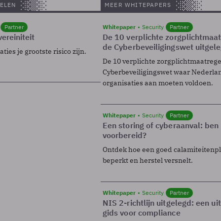
ELEN
MEER WHITEPAPERS
Partner
Whitepaper
Security
Partner
ereiniteit
De 10 verplichte zorgplichtmaa
de Cyberbeveiligingswet uitgel
ies je grootste risico zijn.
De 10 verplichte zorgplichtmaatreg
Cyberbeveiligingswet waar Nederla
organisaties aan moeten voldoen.
Whitepaper
Security
Partner
Een storing of cyberaanval: ben 
voorbereid?
Ontdek hoe een goed calamiteitenp
beperkt en herstel versnelt.
Whitepaper
Security
Partner
NIS 2-richtlijn uitgelegd: een u
gids voor compliance