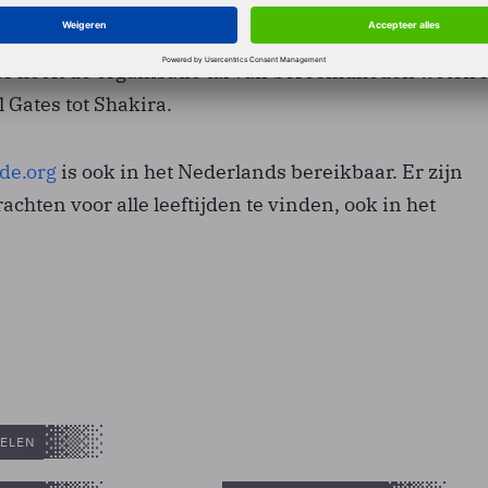
el daarvan is de Hour of Code, een uurtje (leren)
 Groot-Brittannië promootte premier David Cameron
der heeft de organisatie tal van beroemdheden weten i
l Gates tot Shakira.
de.org
is ook in het Nederlands bereikbaar. Er zijn
hten voor alle leeftijden te vinden, ook in het
ELEN