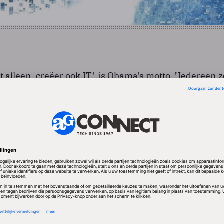
 alleen, creëer ook IT', is Obama's motto. "Iedereen 
t IT bezig moeten houden, nu IT alle aspecten van o
 zei Obama. Dat is van belang voor ieders eigen toek
t van Amerika. "Speel niet alleen met je telefoon,
ce Education Week wordt dit jaar voor de tweede ma
en initiatief van non-profitorganisatie Code.org, die
p toegankelijk wil maken voor jongeren wereldwijd
 deze week 77.000 evenementen georganiseerd. Een