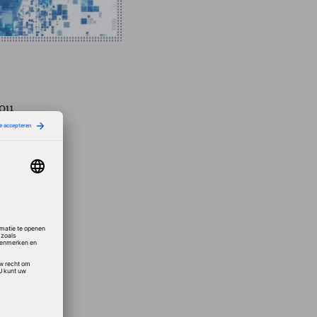
zou
ns
omst
al
. In