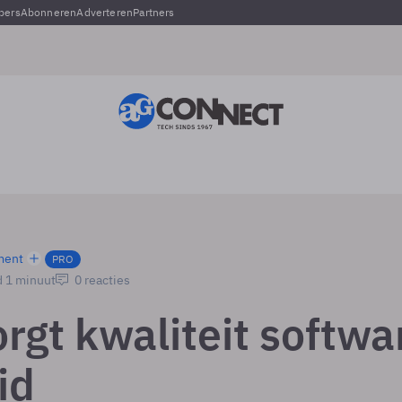
pers
Abonneren
Adverteren
Partners
ment
PRO
d 1 minuut
0 reacties
rgt kwaliteit softwa
id