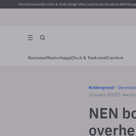
Home
Dossiers
Events & Opleidingen
Nieuwsbrieven
Vacatures
Whitepa
Business
Maatschappij
Tech & Toekomst
Carrière
Achtergrond
Develop
13 maart 2017
leestij
NEN bo
overhe