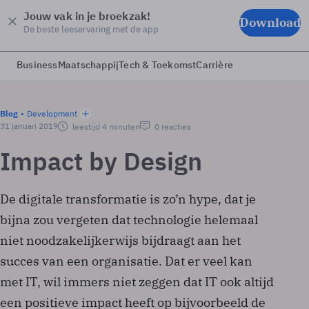
Jouw vak in je broekzak!
Download
De beste leeservaring met de app
Business
Maatschappij
Tech & Toekomst
Carrière
Blog
Development
31 januari 2019
leestijd 4 minuten
0 reacties
Impact by Design
De digitale transformatie is zo’n hype, dat je
bijna zou vergeten dat technologie helemaal
niet noodzakelijkerwijs bijdraagt aan het
succes van een organisatie. Dat er veel kan
met IT, wil immers niet zeggen dat IT ook altijd
een positieve impact heeft op bijvoorbeeld de