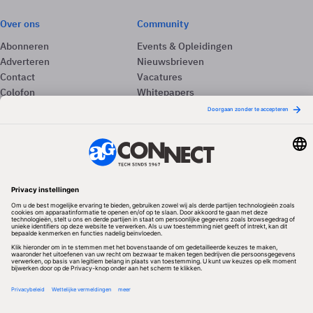
Over ons
Community
Abonneren
Events & Opleidingen
Adverteren
Nieuwsbrieven
Contact
Vacatures
Colofon
Whitepapers
Onze app
Privacyinstellingen
Volg ons
Redactionele partner
Algemene Voorwaarden & Copyrights
Privacy & Cookies