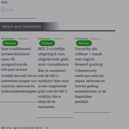
zijn.
1 min
MEER WHITEPAPERS
Whitepaper
Netwerken
Whitepaper
Security
Whitepaper
Security
Partner
Partner
Partner
Van traditioneel
NIS 2-richtlijn
Security als
netwerkbeheer
uitgelegd: een
cultuur - maak
naar AI
uitgebreide gids
van regels
aangestuurde
voor compliance
bewust gedrag
infrastructuur
Ben je compliant
Cybersecurity
Ontdek hoe self-driving
met de NIS 2-
werkt pas echt als
netwerken zorgen voor
richtlijn? Hier vind
regels, techniek en
controle, eenvoud en
je een uitgebreide
bewust gedrag
toekomstbestendigheid.
gids over de NIS 2-
samenkomen in de
richtlijn die je
dagelijkse
helpt dit te
praktijk.
realiseren.
MEER WHITEPAPERS