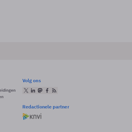
Volg ons
eidingen
en
Redactionele partner