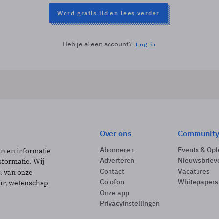
Word gratis lid en lees verder
Heb je al een account?
Log in
Over ons
Community
Abonneren
Events & Opl
ën en informatie
Adverteren
Nieuwsbriev
sformatie. Wij
Contact
Vacatures
t, van onze
Colofon
Whitepapers
uur, wetenschap
Onze app
Privacyinstellingen