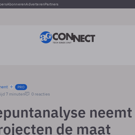
pers
Abonneren
Adverteren
Partners
ment
PRO
ijd 7 minuten
0 reacties
epuntanalyse neemt
projecten de maat