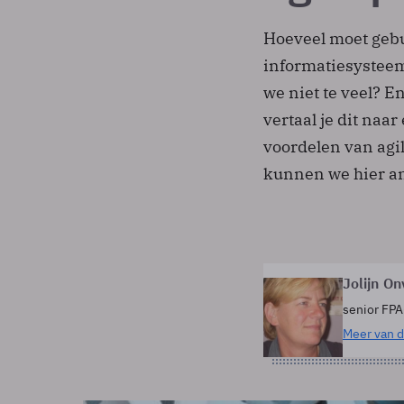
Hoeveel moet geb
informatiesysteem?
we niet te veel? E
vertaal je dit naa
voordelen van agi
kunnen we hier a
Jolijn On
senior FPA
Meer van d