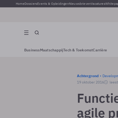
Home
Dossiers
Events & Opleidingen
Nieuwsbrieven
Vacatures
Whitepa
Business
Maatschappij
Tech & Toekomst
Carrière
Achtergrond
Develop
19 oktober 2016
leest
Functi
agile 