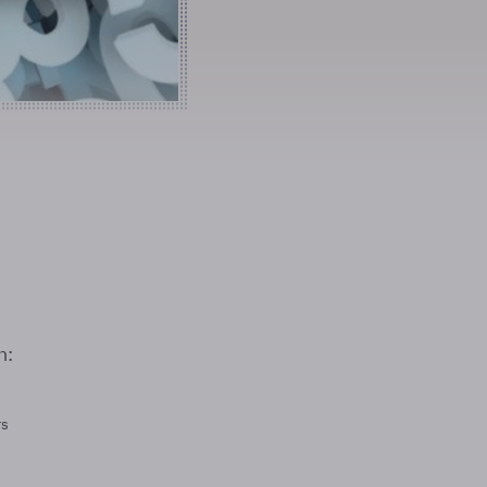
n:
rs