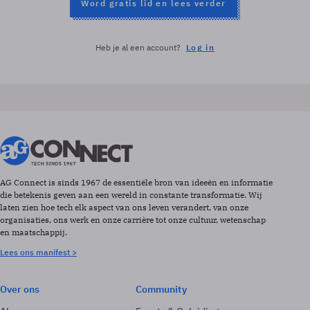
Word gratis lid en lees verder
Heb je al een account?
Log in
AG Connect is sinds 1967 de essentiële bron van ideeën en informatie
die betekenis geven aan een wereld in constante transformatie. Wij
laten zien hoe tech elk aspect van ons leven verandert, van onze
organisaties, ons werk en onze carrière tot onze cultuur, wetenschap
en maatschappij.
Lees ons manifest >
Over ons
Community