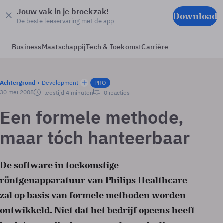
Jouw vak in je broekzak!
Download
De beste leeservaring met de app
Business
Maatschappij
Tech & Toekomst
Carrière
Achtergrond
Development
PRO
30 mei 2008
leestijd 4 minuten
0 reacties
Een formele methode,
maar tóch hanteerbaar
De software in toekomstige
röntgenapparatuur van Philips Healthcare
zal op basis van formele methoden worden
ontwikkeld. Niet dat het bedrijf opeens heeft