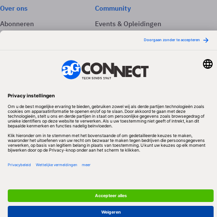
Over ons
Community
Abonneren
Events & Opleidingen
Adverteren
Nieuwsbrieven
Contact
Vacatures
Colofon
Whitepapers
Onze app
Privacyinstellingen
Volg ons
Redactionele partner
Algemene Voorwaarden & Copyrights
Privacy & Cookies