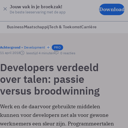
Jouw vak in je broekzak!
Download
De beste leeservaring met de app
Business
Maatschappij
Tech & Toekomst
Carrière
Achtergrond
Development
PRO
11 april 2018
leestijd 4 minuten
0 reacties
Developers verdeeld
over talen: passie
versus broodwinning
Werk en de daarvoor gebruikte middelen
kunnen voor developers net als voor gewone
werknemers een sleur zijn. Programmeertalen