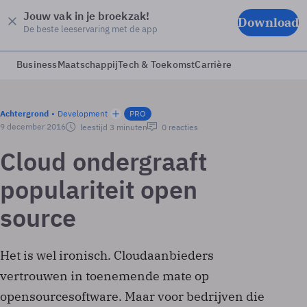
Jouw vak in je broekzak!
Download
De beste leeservaring met de app
Business
Maatschappij
Tech & Toekomst
Carrière
Achtergrond
Development
PRO
9 december 2016
leestijd 3 minuten
0 reacties
Cloud ondergraaft
populariteit open
source
Het is wel ironisch. Cloudaanbieders
vertrouwen in toenemende mate op
opensourcesoftware. Maar voor bedrijven die