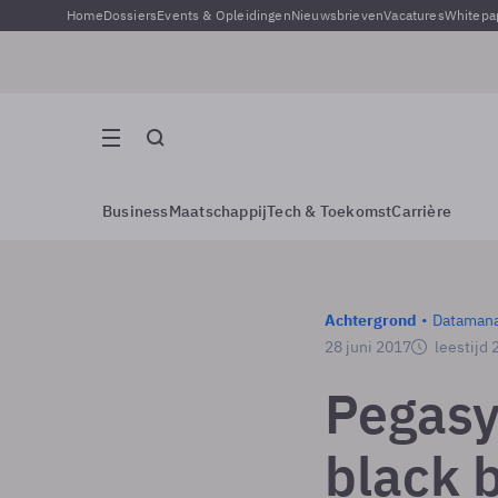
Home
Dossiers
Events & Opleidingen
Nieuwsbrieven
Vacatures
Whitepa
Business
Maatschappij
Tech & Toekomst
Carrière
Achtergrond
Dataman
28 juni 2017
leestijd 
Pegasys
black 