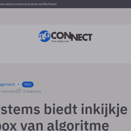
pers
Abonneren
Adverteren
Partners
agement
PRO
2 minuten
0 reacties
tems biedt inkijkje 
box van algoritme