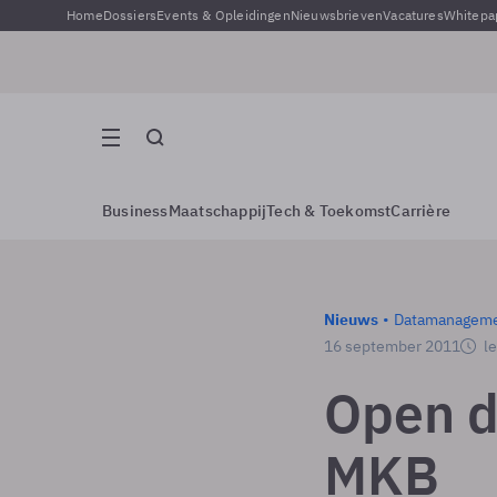
Home
Dossiers
Events & Opleidingen
Nieuwsbrieven
Vacatures
Whitepa
Business
Maatschappij
Tech & Toekomst
Carrière
Nieuws
Datamanagem
16 september 2011
le
Open d
MKB