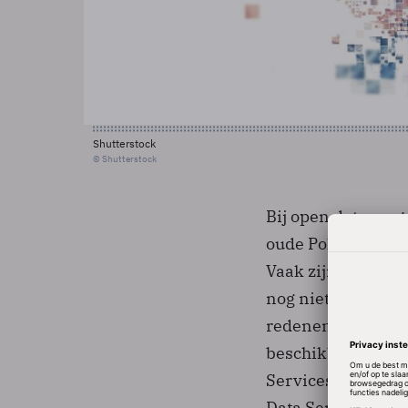
Shutterstock
© Shutterstock
Bij open data mag
oude Polygoon-jou
Vaak zijn data die
nog niet publiek t
redenen. Om te zo
beschikbaar zijn,
Services Catalogu
Data Services Cata