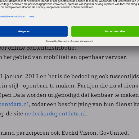
 gericht op de ontwikkeling van
gemeenten;
or online contentdistributie;
p het gebied van mobiliteit en openbaar vervoer.
t 1 januari 2013 en het is de bedoeling ook tussentijd
 in stijl - openbaar te maken. Partijen die nu al dien
Open Data worden uitgenodigd dat kenbaar te maken
entdata.nl
, zodat een beschrijving van hun dienst k
op de site
nederlandopentdata.nl
.
rland participeren ook Euclid Vision, GovUnited,