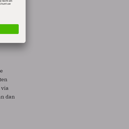
se
sten
 via
an dan