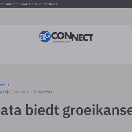
pers
Abonneren
Adverteren
Partners
ent
estijd 1 minuut
0 reacties
ata biedt groeikans