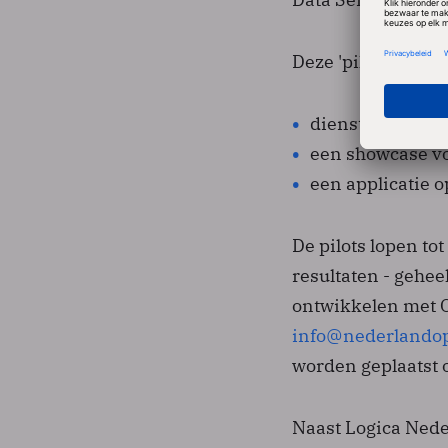
Deze 'pilots' zijn
diensten voor 
een showcase vo
een applicatie o
De pilots lopen to
resultaten - geheel
ontwikkelen met 
info@nederlandop
worden geplaatst 
Naast Logica Nede