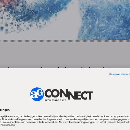
 onder meer worden gedacht aan kadastrale gegeven
rnalen, verleende vergunningen, of verkeersgegeve
 je op zich vrij zou mogen (her)gebruiken en verspre
oegankelijk om praktische, politieke of commerciële
rgen dat voor MKB-bedrijven duidelijk is welke Ope
 wil "Nederland opent Data" dat er een zogenoemde D
s komt. Daartoe is een consortium opgezet, dat behal
logus ook drie proefprojecten inricht.