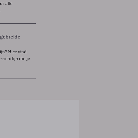
r alle
.
itgebreide
ijn? Hier vind
richtlijn die je