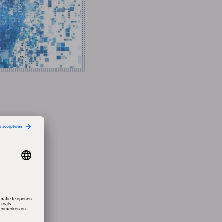
s,
ns.
iden nu
n Data
ata
ve de