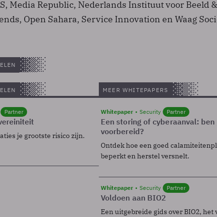
AS, Media Republic, Nederlands Instituut voor Beeld 
rends, Open Sahara, Service Innovation en Waag Soci
ELEN
ELEN
MEER WHITEPAPERS
Partner
Whitepaper
Security
Partner
ereiniteit
Een storing of cyberaanval: ben 
voorbereid?
ies je grootste risico zijn.
Ontdek hoe een goed calamiteitenp
beperkt en herstel versnelt.
Whitepaper
Security
Partner
Voldoen aan BIO2
Een uitgebreide gids over BIO2, het 