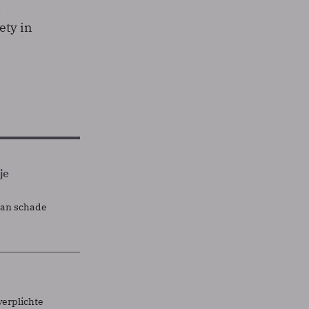
&
ety in
je
lan schade
verplichte