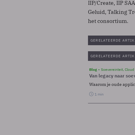
IIP/Create, IIP SA
Geluid, Talking T
het consortium.
GERELATEERDE ARTIK
GERELATEERDE ARTIK
Blog
Soevereinteit, Cloud
Van legacy naar soev
Waarom je oude applicat
1 min