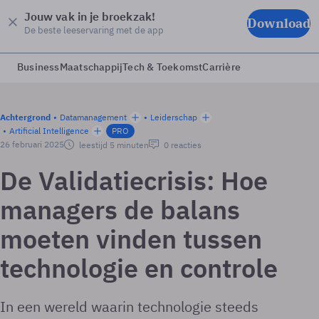
Jouw vak in je broekzak!
Download
De beste leeservaring met de app
Business
Maatschappij
Tech & Toekomst
Carrière
Achtergrond
Datamanagement
Leiderschap
Artificial Intelligence
PRO
26 februari 2025
leestijd 5 minuten
0 reacties
De Validatiecrisis: Hoe
managers de balans
moeten vinden tussen
technologie en controle
In een wereld waarin technologie steeds