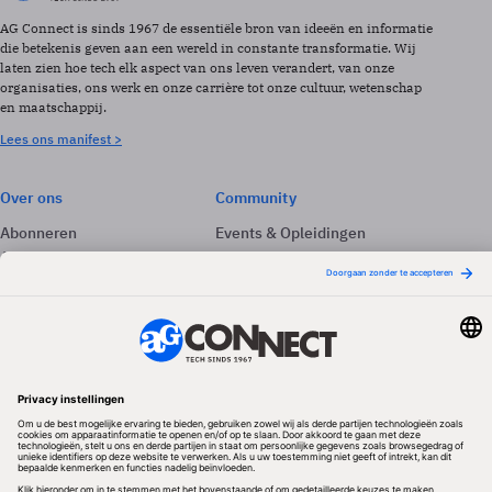
AG Connect is sinds 1967 de essentiële bron van ideeën en informatie
die betekenis geven aan een wereld in constante transformatie. Wij
laten zien hoe tech elk aspect van ons leven verandert, van onze
organisaties, ons werk en onze carrière tot onze cultuur, wetenschap
en maatschappij.
Lees ons manifest >
Over ons
Community
Abonneren
Events & Opleidingen
Adverteren
Nieuwsbrieven
Contact
Vacatures
Colofon
Whitepapers
Onze app
Privacyinstellingen
Volg ons