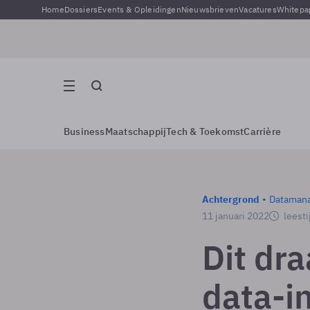
Home
Dossiers
Events & Opleidingen
Nieuwsbrieven
Vacatures
Whitepa
Business
Maatschappij
Tech & Toekomst
Carrière
Achtergrond
Dataman
11 januari 2022
leesti
Dit dr
data-i