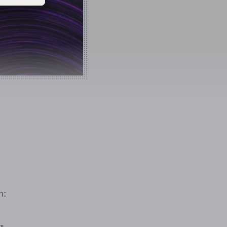
n:
rs