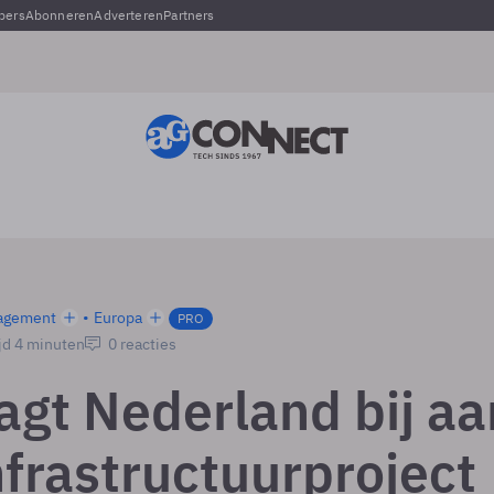
pers
Abonneren
Adverteren
Partners
agement
Europa
PRO
jd 4 minuten
0 reacties
aagt Nederland bij aa
nfrastructuurproject