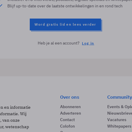
Blijf up-to-date over de laatste ontwikkelingen in en rond tech
Word gratis lid en lees verder
Heb je al een account?
Log in
Over ons
Community
Abonneren
Events & Opl
ën en informatie
Adverteren
Nieuwsbriev
sformatie. Wij
Contact
Vacatures
t, van onze
Colofon
Whitepapers
uur, wetenschap