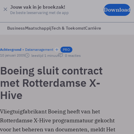
Jouw vak in je broekzak!
Download
De beste leeservaring met de app
Business
Maatschappij
Tech & Toekomst
Carrière
Achtergrond
Datamanagement
PRO
10 januari 2005
leestijd 1 minuut
0 reacties
Boeing sluit contract
met Rotterdamse X-
Hive
Vliegtuigfabrikant Boeing heeft van het
Rotterdamse X-Hive programmatuur gekocht
voor het beheren van documenten, meldt Het