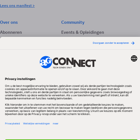
Lees ons manifest >
Over ons
Community
Abonneren
Events & Opleidingen
Adverteren
Nieuwsbrieven
Contact
Vacatures
Colofon
Whitepapers
Onze app
Privacyinstellingen
Volg ons
Redactionele partner
Algemene Voorwaarden & Copyrights