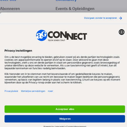
Abonneren
Events & Opleidingen
Adverteren
Nieuwsbrieven
Contact
Vacatures
Colofon
Whitepapers
Onze app
Privacyinstellingen
Volg ons
Redactionele partner
Algemene Voorwaarden & Copyrights
Privacy & Cookies