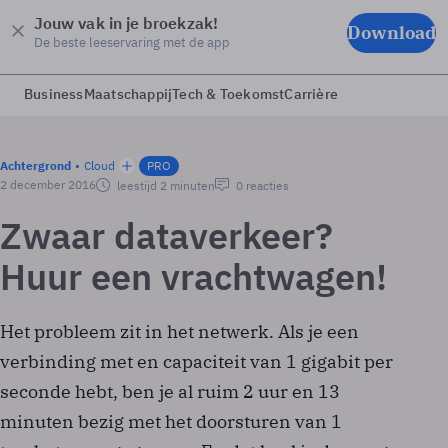
Jouw vak in je broekzak!
Download
De beste leeservaring met de app
Business
Maatschappij
Tech & Toekomst
Carrière
Achtergrond
Cloud
PRO
2 december 2016
leestijd 2 minuten
0 reacties
Zwaar dataverkeer?
Huur een vrachtwagen!
Het probleem zit in het netwerk. Als je een
verbinding met en capaciteit van 1 gigabit per
seconde hebt, ben je al ruim 2 uur en 13
minuten bezig met het doorsturen van 1