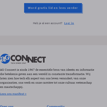
Word gratis lid en lees verder
Heb je al een account?
Log in
AG Connect is sinds 1967 de essentiële bron van ideeën en informatie
die betekenis geven aan een wereld in constante transformatie. Wij
laten zien hoe tech elk aspect van ons leven verandert, van onze
organisaties, ons werk en onze carrière tot onze cultuur, wetenschap
en maatschappij.
Lees ons manifest >
Over ons
Community