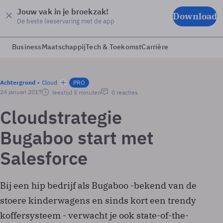
Jouw vak in je broekzak!
Download
De beste leeservaring met de app
Business
Maatschappij
Tech & Toekomst
Carrière
Achtergrond
Cloud
PRO
24 januari 2017
leestijd 5 minuten
0 reacties
Cloudstrategie
Bugaboo start met
Salesforce
Bij een hip bedrijf als Bugaboo -bekend van de
stoere kinderwagens en sinds kort een trendy
koffersysteem - verwacht je ook state-of-the-