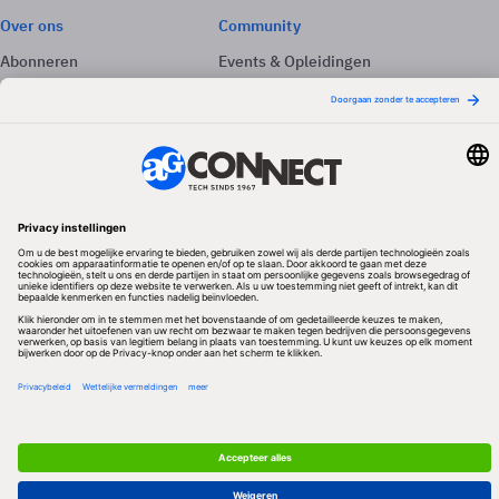
Over ons
Community
Abonneren
Events & Opleidingen
Adverteren
Nieuwsbrieven
Contact
Vacatures
Colofon
Whitepapers
Onze app
Privacyinstellingen
Volg ons
Redactionele partner
Algemene Voorwaarden & Copyrights
Privacy & Cookies