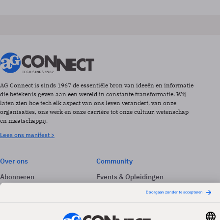
AG Connect is sinds 1967 de essentiële bron van ideeën en informatie
die betekenis geven aan een wereld in constante transformatie. Wij
laten zien hoe tech elk aspect van ons leven verandert, van onze
organisaties, ons werk en onze carrière tot onze cultuur, wetenschap
en maatschappij.
Lees ons manifest >
Over ons
Community
Abonneren
Events & Opleidingen
Adverteren
Nieuwsbrieven
Contact
Vacatures
Colofon
Whitepapers