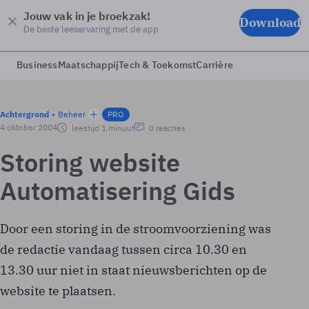
Jouw vak in je broekzak!
Download
De beste leeservaring met de app
Business
Maatschappij
Tech & Toekomst
Carrière
Achtergrond
Beheer
PRO
4 oktober 2004
leestijd 1 minuut
0 reacties
Storing website
Automatisering Gids
Door een storing in de stroomvoorziening was
de redactie vandaag tussen circa 10.30 en
13.30 uur niet in staat nieuwsberichten op de
website te plaatsen.