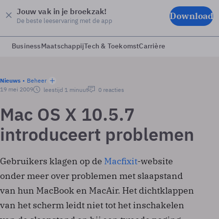
Jouw vak in je broekzak!
Download
De beste leeservaring met de app
Business
Maatschappij
Tech & Toekomst
Carrière
Nieuws
Beheer
19 mei 2009
leestijd 1 minuut
0 reacties
Mac OS X 10.5.7
introduceert problemen
Gebruikers klagen op de
Macfixit
-website
onder meer over problemen met slaapstand
van hun MacBook en MacAir. Het dichtklappen
van het scherm leidt niet tot het inschakelen