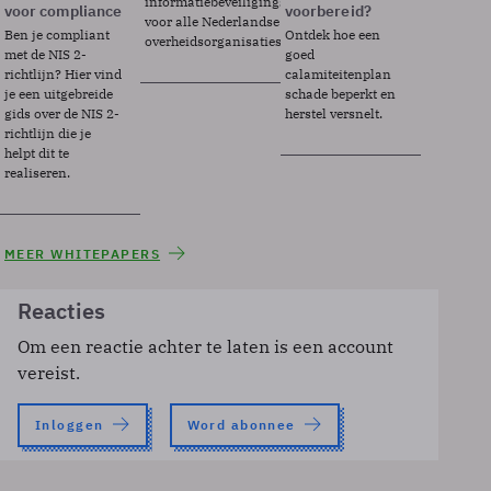
informatiebeveiligingsframework
voor compliance
voorbereid?
voor alle Nederlandse
Ben je compliant
Ontdek hoe een
overheidsorganisaties.
met de NIS 2-
goed
richtlijn? Hier vind
calamiteitenplan
je een uitgebreide
schade beperkt en
gids over de NIS 2-
herstel versnelt.
richtlijn die je
helpt dit te
realiseren.
MEER WHITEPAPERS
Reacties
Om een reactie achter te laten is een account
vereist.
Inloggen
Word abonnee