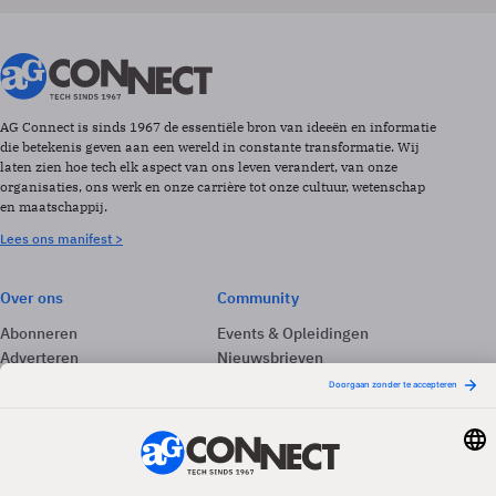
AG Connect is sinds 1967 de essentiële bron van ideeën en informatie
die betekenis geven aan een wereld in constante transformatie. Wij
laten zien hoe tech elk aspect van ons leven verandert, van onze
organisaties, ons werk en onze carrière tot onze cultuur, wetenschap
en maatschappij.
Lees ons manifest >
Over ons
Community
Abonneren
Events & Opleidingen
Adverteren
Nieuwsbrieven
Contact
Vacatures
Colofon
Whitepapers
Onze app
Privacyinstellingen