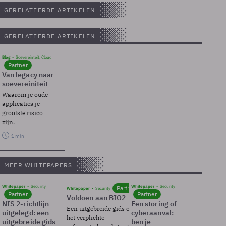
GERELATEERDE ARTIKELEN
GERELATEERDE ARTIKELEN
Blog
Soevereinteit, Cloud
Partner
Van legacy naar
soevereiniteit
Waarom je oude
applicaties je
grootste risico
zijn.
1 min
MEER WHITEPAPERS
Whitepaper
Security
Whitepaper
Security
Partner
Whitepaper
Security
Partner
Partner
Voldoen aan BIO2
NIS 2-richtlijn
Een storing of
Een uitgebreide gids over BIO2,
uitgelegd: een
cyberaanval:
het verplichte
uitgebreide gids
ben je