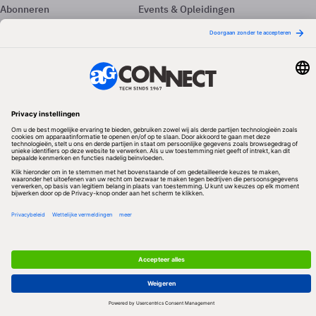
Abonneren
Events & Opleidingen
Adverteren
Nieuwsbrieven
Contact
Vacatures
Colofon
Whitepapers
Onze app
Privacyinstellingen
Volg ons
Redactionele partner
Algemene Voorwaarden & Copyrights
Privacy & Cookies