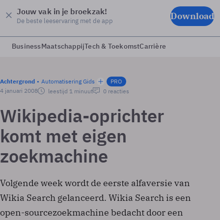
Jouw vak in je broekzak!
Download
De beste leeservaring met de app
Business
Maatschappij
Tech & Toekomst
Carrière
Achtergrond
Automatisering Gids
PRO
4 januari 2008
leestijd 1 minuut
0 reacties
Wikipedia-oprichter
komt met eigen
zoekmachine
Volgende week wordt de eerste alfaversie van
Wikia Search gelanceerd. Wikia Search is een
open-sourcezoekmachine bedacht door een