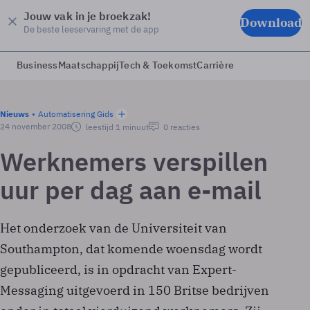
Jouw vak in je broekzak!
Download
De beste leeservaring met de app
Business
Maatschappij
Tech & Toekomst
Carrière
Nieuws
Automatisering Gids
24 november 2008
leestijd 1 minuut
0 reacties
Werknemers verspillen
uur per dag aan e-mail
Het onderzoek van de Universiteit van
Southampton, dat komende woensdag wordt
gepubliceerd, is in opdracht van Expert-
Messaging uitgevoerd in 150 Britse bedrijven