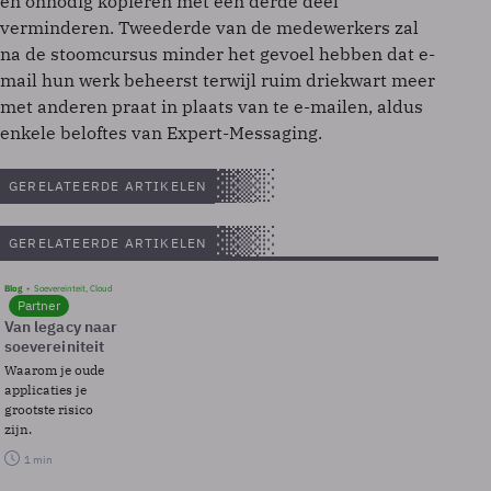
en onnodig kopiëren met een derde deel
verminderen. Tweederde van de medewerkers zal
na de stoomcursus minder het gevoel hebben dat e-
mail hun werk beheerst terwijl ruim driekwart meer
met anderen praat in plaats van te e-mailen, aldus
enkele beloftes van Expert-Messaging.
GERELATEERDE ARTIKELEN
GERELATEERDE ARTIKELEN
Blog
Soevereinteit, Cloud
Partner
Van legacy naar
soevereiniteit
Waarom je oude
applicaties je
grootste risico
zijn.
1 min