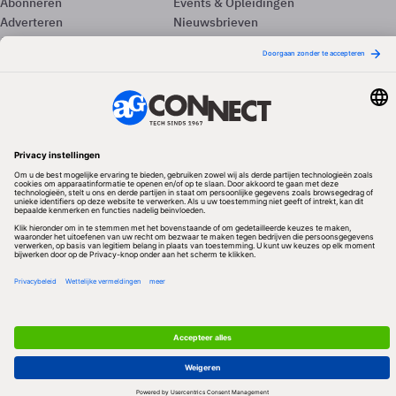
Abonneren
Events & Opleidingen
Adverteren
Nieuwsbrieven
Contact
Vacatures
Colofon
Whitepapers
Onze app
Privacyinstellingen
Volg ons
Redactionele partner
Algemene Voorwaarden & Copyrights
Privacy & Cookies