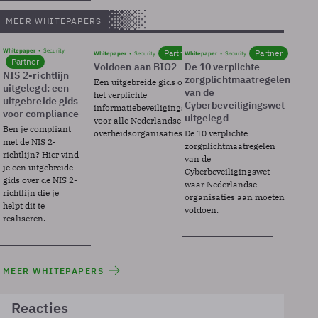
MEER WHITEPAPERS
Whitepaper
Security
Partner
Partner
Whitepaper
Security
Whitepaper
Security
Partner
Voldoen aan BIO2
De 10 verplichte
NIS 2-richtlijn
zorgplichtmaatregelen
Een uitgebreide gids over BIO2,
uitgelegd: een
van de
het verplichte
uitgebreide gids
Cyberbeveiligingswet
informatiebeveiligingsframework
voor compliance
uitgelegd
voor alle Nederlandse
Ben je compliant
overheidsorganisaties.
De 10 verplichte
met de NIS 2-
zorgplichtmaatregelen
richtlijn? Hier vind
van de
je een uitgebreide
Cyberbeveiligingswet
gids over de NIS 2-
waar Nederlandse
richtlijn die je
organisaties aan moeten
helpt dit te
voldoen.
realiseren.
MEER WHITEPAPERS
Reacties