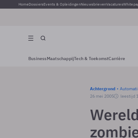
Home
Dossiers
Events & Opleidingen
Nieuwsbrieven
Vacatures
Whitepa
Business
Maatschappij
Tech & Toekomst
Carrière
Achtergrond
Automati
26 mei 2005
leestijd 
Wereldw
zombie