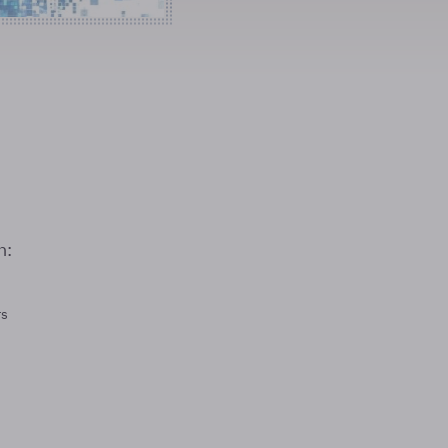
n:
rs