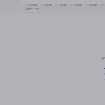
Shutterstock
© Shutterstock
M