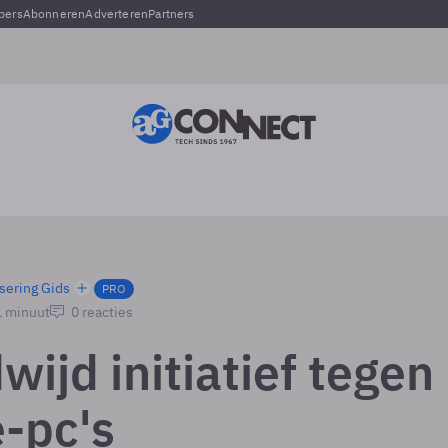
pers
Abonneren
Adverteren
Partners
sering Gids
PRO
1 minuut
0 reacties
ijd initiatief tegen
-pc's