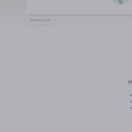
Shutterstock
© Shutterstock
M