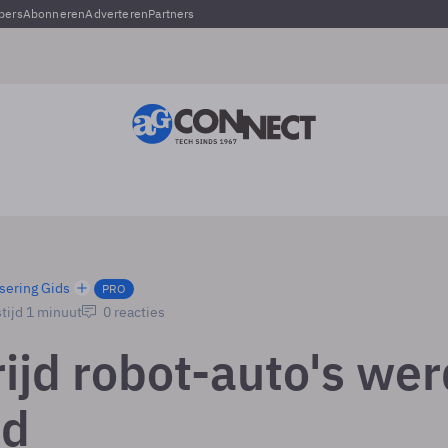
pers
Abonneren
Adverteren
Partners
sering Gids
PRO
tijd 1 minuut
0 reacties
ijd robot-auto's wer
ld