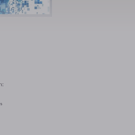
n:
rs