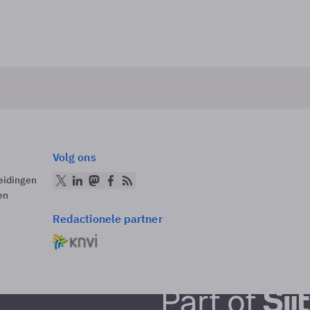
Volg ons
eidingen
en
Redactionele partner