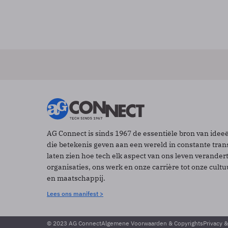
AG Connect is sinds 1967 de essentiële bron van idee
die betekenis geven aan een wereld in constante tran
laten zien hoe tech elk aspect van ons leven verander
organisaties, ons werk en onze carrière tot onze cult
en maatschappij.
Lees ons manifest >
© 2023 AG Connect
Algemene Voorwaarden & Copyrights
Privacy 