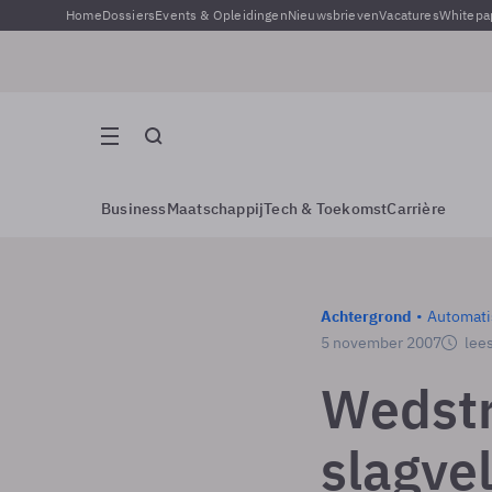
Home
Dossiers
Events & Opleidingen
Nieuwsbrieven
Vacatures
Whitepa
Business
Maatschappij
Tech & Toekomst
Carrière
Achtergrond
Automati
5 november 2007
lees
Wedstr
slagve