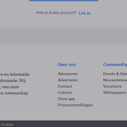
Heb je al een account?
Log in
Over ons
Community
Abonneren
Events & Opl
ën en informatie
Adverteren
Nieuwsbriev
sformatie. Wij
Contact
Vacatures
t, van onze
Colofon
Whitepapers
uur, wetenschap
Onze app
Privacyinstellingen
& Cookies