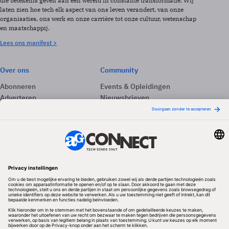
die betekenis geven aan een wereld in constante transformatie. Wij
laten zien hoe tech elk aspect van ons leven verandert, van onze
organisaties, ons werk en onze carrière tot onze cultuur, wetenschap
en maatschappij.
Lees ons manifest >
Over ons
Community
Abonneren
Events & Opleidingen
Adverteren
Nieuwsbrieven
Contact
Vacatures
Colofon
Whitepapers
Onze app
Privacyinstellingen
Volg ons
Redactionele partner