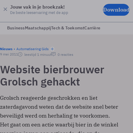
Jouw vak in je broekzak!
Download
De beste leeservaring met de app
Business
Maatschappij
Tech & Toekomst
Carrière
Nieuws
Automatisering Gids
9 mei 2011
leestijd 1 minuut
0 reacties
Website bierbrouwer
Grolsch gehackt
Grolsch reageerde geschrokken en liet
zaterdagavond weten dat de website snel beter
beveiligd werd om herhaling te voorkomen.
Het gaat om een actie waarbij bier in de winkel