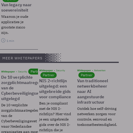
Van legacy naar
soevereiniteit
Waarom je oude
applicaties je
grootste risico
zijn.
1 min
MEER WHITEPAPERS
Whitepaper
Security
Whitepaper
Netwerken
Partner
Whitepaper
Security
Partner
Partner
De 10 verplichte
NIS 2-richtlijn
Van traditioneel
zorgplichtmaatregelen
uitgelegd: een
netwerkbeheer
van de
uitgebreide gids
naar AI
Cyberbeveiligingswet
voor compliance
aangestuurde
uitgelegd
infrastructuur
Ben je compliant
De 10 verplichte
met de NIS 2-
Ontdek hoe self-driving
zorgplichtmaatregelen
richtlijn? Hier vind
netwerken zorgen voor
van de
je een uitgebreide
controle, eenvoud en
Cyberbeveiligingswet
gids over de NIS 2-
toekomstbestendigheid.
waar Nederlandse
richtlijn die je
organisaties aan moeten