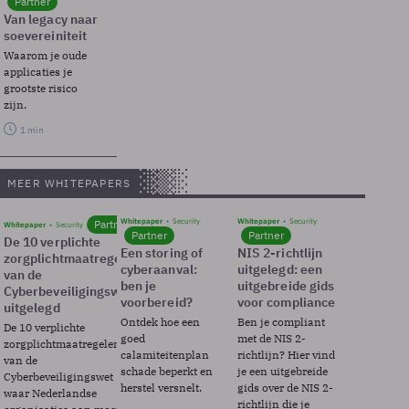
Partner
Van legacy naar
soevereiniteit
Waarom je oude
applicaties je
grootste risico
zijn.
1 min
MEER WHITEPAPERS
Whitepaper
Security
Whitepaper
Security
Partner
Whitepaper
Security
Partner
Partner
De 10 verplichte
Een storing of
NIS 2-richtlijn
zorgplichtmaatregelen
cyberaanval:
uitgelegd: een
van de
ben je
uitgebreide gids
Cyberbeveiligingswet
voorbereid?
voor compliance
uitgelegd
Ontdek hoe een
Ben je compliant
De 10 verplichte
goed
met de NIS 2-
zorgplichtmaatregelen
calamiteitenplan
richtlijn? Hier vind
van de
schade beperkt en
je een uitgebreide
Cyberbeveiligingswet
herstel versnelt.
gids over de NIS 2-
waar Nederlandse
richtlijn die je