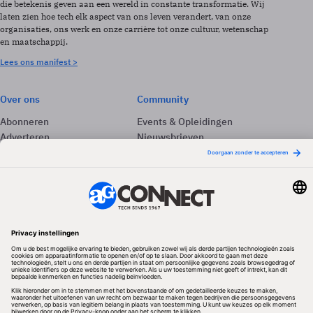
die betekenis geven aan een wereld in constante transformatie. Wij
laten zien hoe tech elk aspect van ons leven verandert, van onze
organisaties, ons werk en onze carrière tot onze cultuur, wetenschap
en maatschappij.
Lees ons manifest >
Over ons
Community
Abonneren
Events & Opleidingen
Adverteren
Nieuwsbrieven
Contact
Vacatures
Colofon
Whitepapers
Onze app
Privacyinstellingen
Volg ons
Redactionele partner