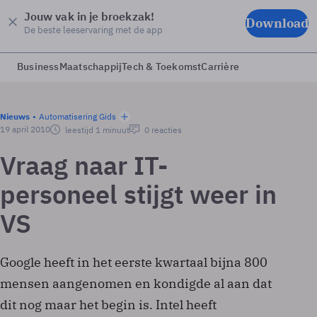
Jouw vak in je broekzak!
Download
De beste leeservaring met de app
Business
Maatschappij
Tech & Toekomst
Carrière
Nieuws
Automatisering Gids
19 april 2010
leestijd 1 minuut
0 reacties
Vraag naar IT-
personeel stijgt weer in
VS
Google heeft in het eerste kwartaal bijna 800
mensen aangenomen en kondigde al aan dat
dit nog maar het begin is. Intel heeft