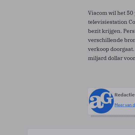
Viacom wil het 50
televisiestation C
bezit krijgen. Per
verschillende bro
verkoop doorgaat.
miljard dollar vo
Redactie
Meer van d