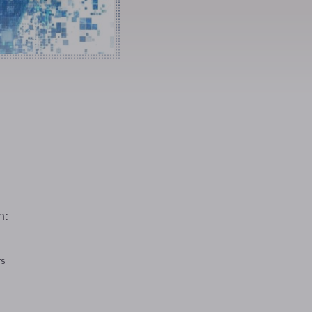
n:
rs