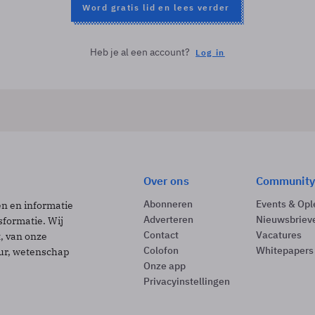
Word gratis lid en lees verder
Heb je al een account?
Log in
Over ons
Community
Abonneren
Events & Opl
ën en informatie
Adverteren
Nieuwsbriev
sformatie. Wij
Contact
Vacatures
t, van onze
Colofon
Whitepapers
uur, wetenschap
Onze app
Privacyinstellingen