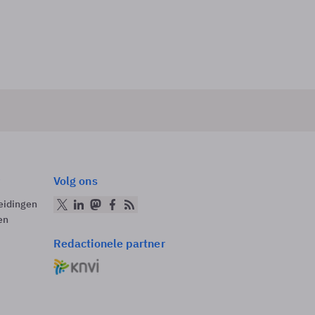
Volg ons
eidingen
en
Redactionele partner