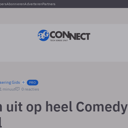
pers
Abonneren
Adverteren
Partners
sering Gids
PRO
 1 minuut
0 reacties
 uit op heel Comedy
l