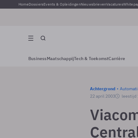
Home
Dossiers
Events & Opleidingen
Nieuwsbrieven
Vacatures
Whitepa
Business
Maatschappij
Tech & Toekomst
Carrière
Achtergrond
Automati
22 april 2003
leestijd
Viacom
Centra