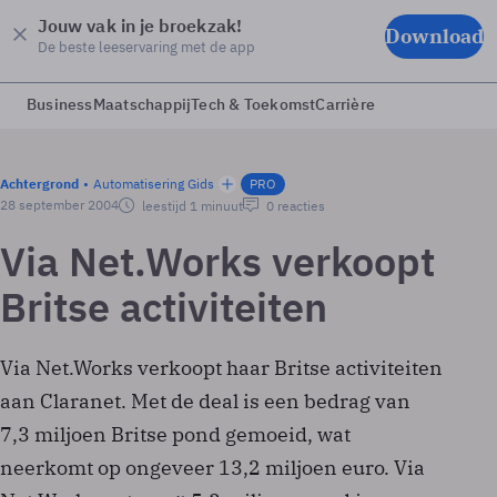
Jouw vak in je broekzak!
Download
De beste leeservaring met de app
Business
Maatschappij
Tech & Toekomst
Carrière
Achtergrond
Automatisering Gids
PRO
28 september 2004
leestijd 1 minuut
0 reacties
Via Net.Works verkoopt
Britse activiteiten
Via Net.Works verkoopt haar Britse activiteiten
aan Claranet. Met de deal is een bedrag van
7,3 miljoen Britse pond gemoeid, wat
neerkomt op ongeveer 13,2 miljoen euro. Via