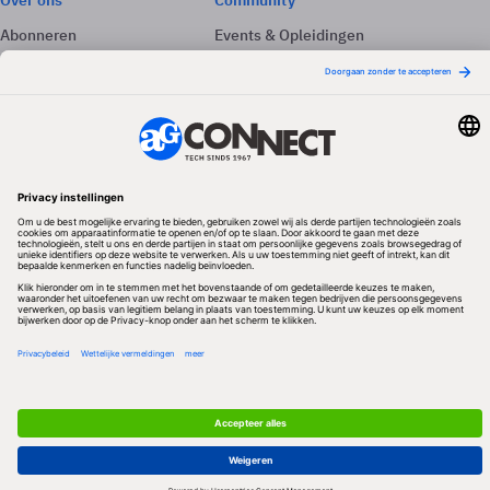
Over ons
Community
Abonneren
Events & Opleidingen
Adverteren
Nieuwsbrieven
Contact
Vacatures
Colofon
Whitepapers
Onze app
Privacyinstellingen
Volg ons
Redactionele partner
Algemene Voorwaarden & Copyrights
Privacy & Cookies