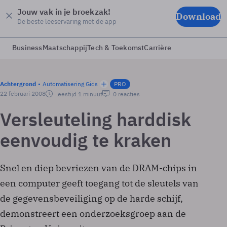
Jouw vak in je broekzak!
Download
De beste leeservaring met de app
Business
Maatschappij
Tech & Toekomst
Carrière
Achtergrond
Automatisering Gids
PRO
22 februari 2008
leestijd 1 minuut
0 reacties
Versleuteling harddisk
eenvoudig te kraken
Snel en diep bevriezen van de DRAM-chips in
een computer geeft toegang tot de sleutels van
de gegevensbeveiliging op de harde schijf,
demonstreert een onderzoeksgroep aan de