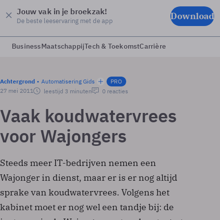
Jouw vak in je broekzak!
Download
De beste leeservaring met de app
Business
Maatschappij
Tech & Toekomst
Carrière
Achtergrond
Automatisering Gids
PRO
27 mei 2011
leestijd 3 minuten
0 reacties
Vaak koudwatervrees
voor Wajongers
Steeds meer IT-bedrijven nemen een
Wajonger in dienst, maar er is er nog altijd
sprake van koudwatervrees. Volgens het
kabinet moet er nog wel een tandje bij: de