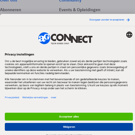
Over ons
Community
Abonneren
Events & Opleidingen
Adverteren
Nieuwsbrieven
Contact
Vacatures
Colofon
Whitepapers
Onze app
Privacyinstellingen
Volg ons
Redactionele partner
Algemene Voorwaarden & Copyrights
Privacy & Cookies