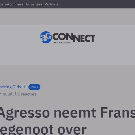
pers
Abonneren
Adverteren
Partners
sering Gids
PRO
minuut
0 reacties
 Agresso neemt Fran
egenoot over