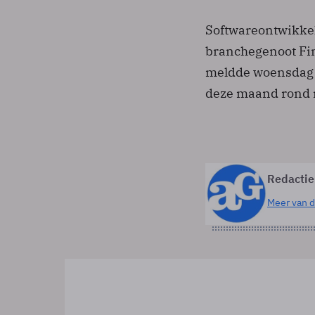
Softwareontwikkel
branchegenoot Fin
meldde woensdag 
deze maand rond m
Redactie
Meer van d