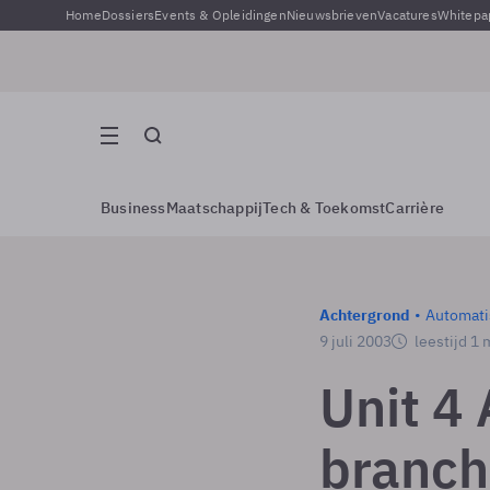
Home
Dossiers
Events & Opleidingen
Nieuwsbrieven
Vacatures
Whitepa
Business
Maatschappij
Tech & Toekomst
Carrière
Achtergrond
Automati
9 juli 2003
leestijd 1 
Unit 4
branch