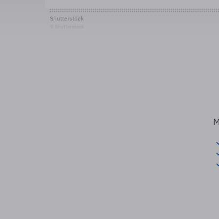
Shutterstock
© Shutterstock
M