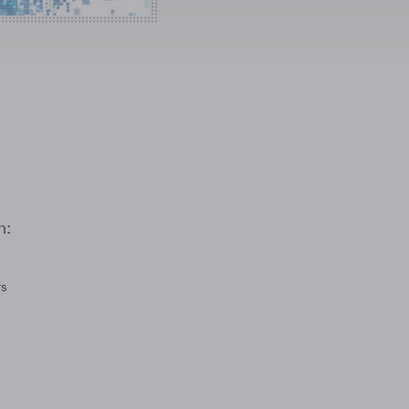
n:
rs