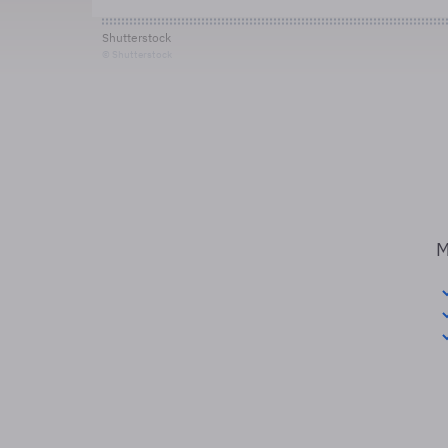
Shutterstock
© Shutterstock
M