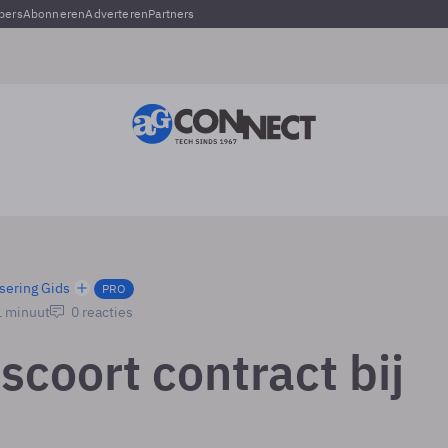
pers
Abonneren
Adverteren
Partners
sering Gids
PRO
1 minuut
0 reacties
scoort contract bij