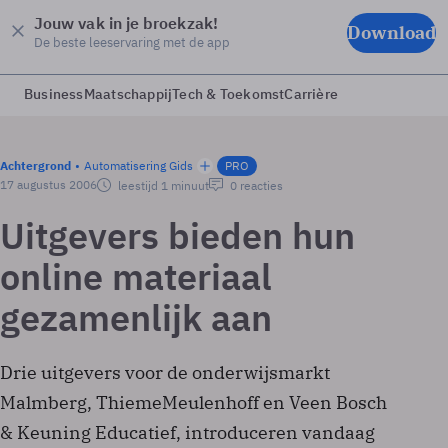
Jouw vak in je broekzak!
Download
De beste leeservaring met de app
Business
Maatschappij
Tech & Toekomst
Carrière
Achtergrond
Automatisering Gids
PRO
17 augustus 2006
leestijd 1 minuut
0 reacties
Uitgevers bieden hun
online materiaal
gezamenlijk aan
Drie uitgevers voor de onderwijsmarkt
Malmberg, ThiemeMeulenhoff en Veen Bosch
& Keuning Educatief, introduceren vandaag