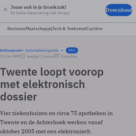
Jouw vak in je broekzak!
Download
De beste leeservaring met de app
Business
Maatschappij
Tech & Toekomst
Carrière
Achtergrond
Automatisering Gids
PRO
31 mei 2005
leestijd 1 minuut
0 reacties
Twente loopt voorop
met elektronisch
dossier
Vier ziekenhuizen en circa 75 apotheken in
Twente en de Achterhoek werken vanaf
oktober 2005 met een elektronisch