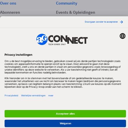
Over ons
Community
Abonneren
Events & Opleidingen
Adverteren
Nieuwsbrieven
Contact
Vacatures
Colofon
Whitepapers
Onze app
Privacyinstellingen
Volg ons
Redactionele partner
Algemene Voorwaarden & Copyrights
Privacy & Cookies