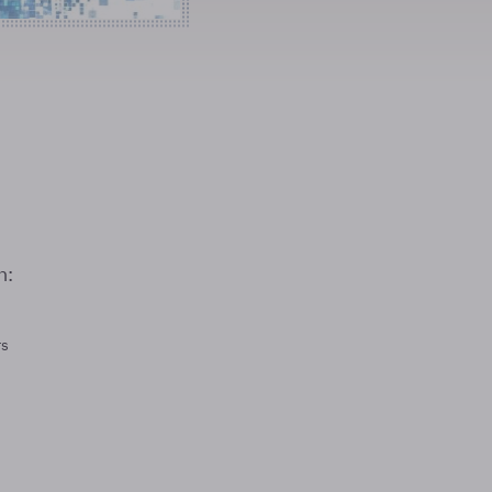
n:
rs