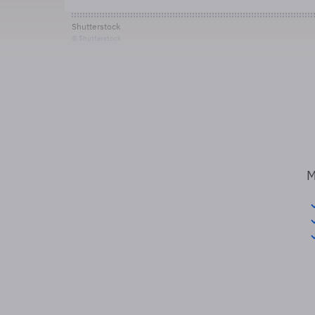
Shutterstock
© Shutterstock
M