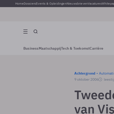
Home
Dossiers
Events & Opleidingen
Nieuwsbrieven
Vacatures
Whitepa
Business
Maatschappij
Tech & Toekomst
Carrière
Achtergrond
Automati
9 oktober 2006
leesti
Tweede
van Vi