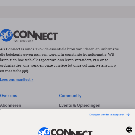
AG Connect is sinds 1967 de essentiële bron van ideeën en informatie
die betekenis geven aan een wereld in constante transformatie. Wij
laten zien hoe tech elk aspect van ons leven verandert, van onze
organisaties, ons werk en onze carrière tot onze cultuur, wetenschap
en maatschappij.
Lees ons manifest >
Over ons
Community
Abonneren
Events & Opleidingen
Adverteren
Nieuwsbrieven
Contact
Vacatures
Colofon
Whitepapers
Onze app