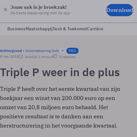
Jouw vak in je broekzak!
Download
De beste leeservaring met de app
Business
Maatschappij
Tech & Toekomst
Carrière
Achtergrond
Automatisering Gids
PRO
8 mei 2003
leestijd 1 minuut
0 reacties
Triple P weer in de plus
Triple P heeft over het eerste kwartaal van zijn
boekjaar een winst van 200.000 euro op een
omzet van 20,8 miljoen euro behaald. Het
positieve resultaat is te danken aan een
herstructurering in het voorgaande kwartaal.