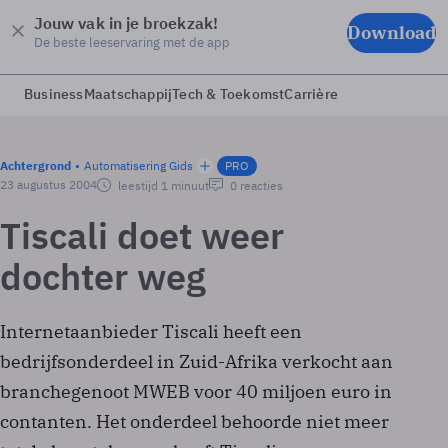
Jouw vak in je broekzak!
Download
De beste leeservaring met de app
Business
Maatschappij
Tech & Toekomst
Carrière
Achtergrond
Automatisering Gids
PRO
23 augustus 2004
leestijd 1 minuut
0 reacties
Tiscali doet weer
dochter weg
Internetaanbieder Tiscali heeft een
bedrijfsonderdeel in Zuid-Afrika verkocht aan
branchegenoot MWEB voor 40 miljoen euro in
contanten. Het onderdeel behoorde niet meer